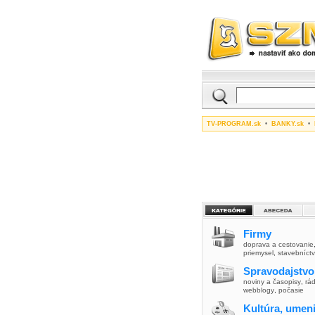
TV-PROGRAM.sk
•
BANKY.sk
•
Firmy
doprava a cestovanie
priemysel
,
stavebníct
Spravodajstvo
noviny a časopisy
,
rád
webblogy
,
počasie
Kultúra, umen