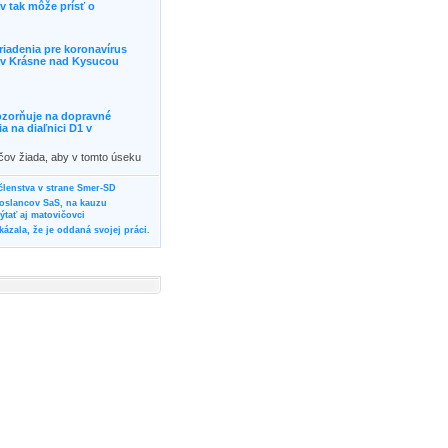
 tak môže prísť o
riadenia pre koronavírus
j v Krásne nad Kysucou
ozorňuje na dopravné
 na diaľnici D1 v
ičov žiada, aby v tomto úseku
ornosť, prípadne podľa
žili iné trasy.]]>
 členstva v strane Smer-SD
poslancov SaS, na kauzu
tať aj matovičovci
ázala, že je oddaná svojej práci.
svoju svadbu
rozí Bánovčanovi, ktorý dlhodobo
žuje za dobré, že sa veľa diskutuje
neho prokurátora
vala vládnych politikov, aby
ré žiadali od svojich oponentov
Slovensku? Cestujte so ZSSK