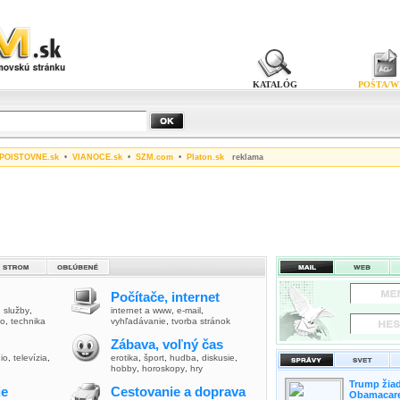
KATALÓG
POŠTA/W
POISTOVNE.sk
•
VIANOCE.sk
•
SZM.com
•
Platon.sk
reklama
Počítače, internet
,
služby
,
internet a www
,
e-mail
,
vo
,
technika
vyhľadávanie
,
tvorba stránok
Zábava, voľný čas
io
,
televízia
,
erotika
,
šport
,
hudba
,
diskusie
,
hobby
,
horoskopy
,
hry
Trump žiad
ie
Cestovanie a doprava
Obamacare