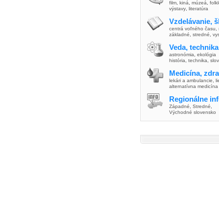
film
,
kiná
,
múzeá
,
folk
výstavy
,
literatúra
Vzdelávanie, š
centrá voľného času
,
základné
,
stredné
,
vy
Veda, technika
astronómia
,
ekológia
história
,
technika
,
slo
Medicína, zdra
lekári a ambulancie
,
l
alternatívna medicína
Regionálne in
Západné
,
Stredné
,
Východné slovensko