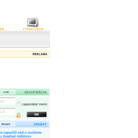
EB
TVPROGRAM
REKLAMA
zapamätať meno
a najvyšší súd o zrušenie
, dvadsať miliónov