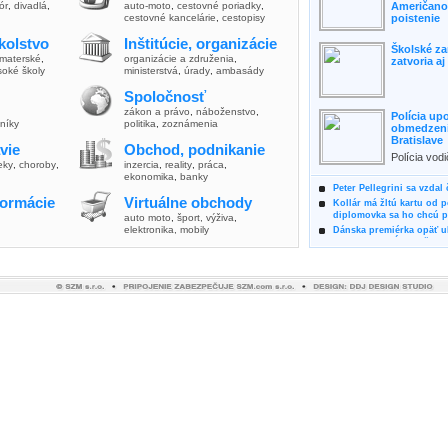
lór
,
divadlá
,
auto-moto
,
cestovné poriadky
,
Američanov
cestovné kancelárie
,
cestopisy
poistenie
kolstvo
Inštitúcie, organizácie
Školské za
materské
,
organizácie a združenia
,
zatvoria a
soké školy
ministerstvá
,
úrady
,
ambasády
Spoločnosť
zákon a právo
,
náboženstvo
,
Polícia up
vníky
politika
,
zoznámenia
obmedzenia
Bratislave
vie
Obchod, podnikanie
Polícia vod
ieky
,
choroby
,
inzercia
,
reality
,
práca
,
zvýšili poz
ekonomika
,
banky
možnosti vyu
Peter Pellegrini sa vzdal
formácie
Virtuálne obchody
Kollár má žltú kartu od 
diplomovka sa ho chcú pý
auto moto
,
šport, výživa
,
elektronika, mobily
Dánska premiérka opäť uk
Pre summit EÚ odložila 
Osem rokov za mrežami h
týral vlastnú matku
Ministerka Kolíková pova
o výbere nového generál
Prezidentka Čaputová vyz
dodržiavali princípy, kto
Plánujete dovolenku na 
výhodne a ekologicky