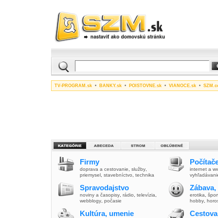
TV-PROGRAM.sk
•
BANKY.sk
•
POISTOVNE.sk
•
VIANOCE.sk
•
SZM.c
Firmy
Počítače
doprava a cestovanie
,
služby
,
internet a 
priemysel
,
stavebníctvo
,
technika
vyhľadávani
Spravodajstvo
Zábava,
noviny a časopisy
,
rádio
,
televízia
,
erotika
,
špor
webblogy
,
počasie
hobby
,
horo
Kultúra, umenie
Cestova