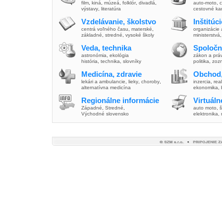
film
,
kiná
,
múzeá
,
folklór
,
divadlá
,
auto-moto
,
c
výstavy
,
literatúra
cestovné ka
Vzdelávanie, školstvo
Inštitúc
centrá voľného času
,
materské
,
organizácie 
základné
,
stredné
,
vysoké školy
ministerstvá
Veda, technika
Spoločn
astronómia
,
ekológia
zákon a prá
história
,
technika
,
slovníky
politika
,
zoz
Medicína, zdravie
Obchod,
lekári a ambulancie
,
lieky
,
choroby
,
inzercia
,
real
alternatívna medicína
ekonomika
,
Regionálne informácie
Virtuál
Západné
,
Stredné
,
auto moto
,
š
Východné slovensko
elektronika,