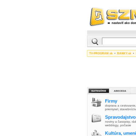
TV-PROGRAM.sk
•
BANKY.sk
•
Firmy
doprava a cestovanie
priemysel
,
stavebníct
Spravodajstvo
noviny a časopisy
,
rád
webblogy
,
počasie
Kultúra, umen