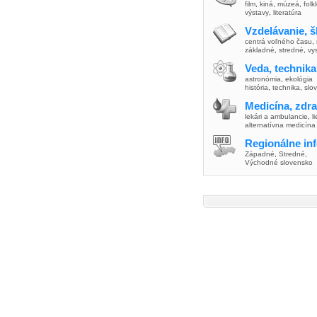
film
,
kiná
,
múzeá
,
folk
výstavy
,
literatúra
Vzdelávanie, š
centrá voľného času
,
základné
,
stredné
,
vy
Veda, technika
astronómia
,
ekológia
história
,
technika
,
slo
Medicína, zdra
lekári a ambulancie
,
l
alternatívna medicína
Regionálne in
Západné
,
Stredné
,
Východné slovensko