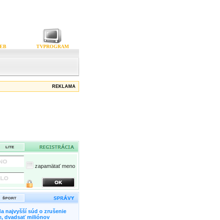
EB
TVPROGRAM
REKLAMA
zapamätať meno
a najvyšší súd o zrušenie
, dvadsať miliónov