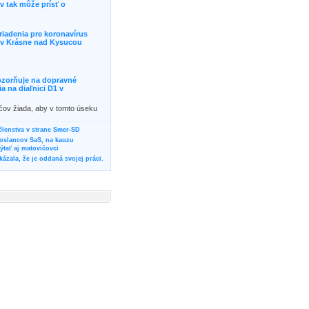
 tak môže prísť o
riadenia pre koronavírus
j v Krásne nad Kysucou
ozorňuje na dopravné
 na diaľnici D1 v
ičov žiada, aby v tomto úseku
ornosť, prípadne podľa
žili iné trasy.]]>
 členstva v strane Smer-SD
poslancov SaS, na kauzu
tať aj matovičovci
ázala, že je oddaná svojej práci.
svoju svadbu
rozí Bánovčanovi, ktorý dlhodobo
žuje za dobré, že sa veľa diskutuje
neho prokurátora
vala vládnych politikov, aby
ré žiadali od svojich oponentov
Slovensku? Cestujte so ZSSK