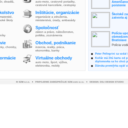
lór
,
divadlá
,
auto-moto
,
cestovné poriadky
,
Američanov
cestovné kancelárie
,
cestopisy
poistenie
kolstvo
Inštitúcie, organizácie
Školské za
materské
,
organizácie a združenia
,
zatvoria a
soké školy
ministerstvá
,
úrady
,
ambasády
Spoločnosť
zákon a právo
,
náboženstvo
,
Polícia up
vníky
politika
,
zoznámenia
obmedzenia
Bratislave
vie
Obchod, podnikanie
Polícia vod
ieky
,
choroby
,
inzercia
,
reality
,
práca
,
zvýšili poz
ekonomika
,
banky
možnosti vyu
Peter Pellegrini sa vzdal
formácie
Virtuálne obchody
Kollár má žltú kartu od 
diplomovka sa ho chcú pý
auto moto
,
šport, výživa
,
elektronika, mobily
Dánska premiérka opäť uk
Pre summit EÚ odložila 
Osem rokov za mrežami h
týral vlastnú matku
Ministerka Kolíková pova
o výbere nového generál
Prezidentka Čaputová vyz
dodržiavali princípy, kto
Plánujete dovolenku na 
výhodne a ekologicky