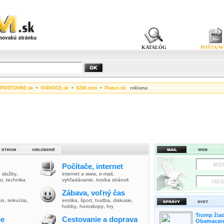
KATALÓG
POŠTA/W
POISTOVNE.sk
•
VIANOCE.sk
•
SZM.com
•
Platon.sk
reklama
Počítače, internet
,
služby
,
internet a www
,
e-mail
,
vo
,
technika
vyhľadávanie
,
tvorba stránok
Zábava, voľný čas
io
,
televízia
,
erotika
,
šport
,
hudba
,
diskusie
,
hobby
,
horoskopy
,
hry
Trump žiad
ie
Cestovanie a doprava
Obamacare