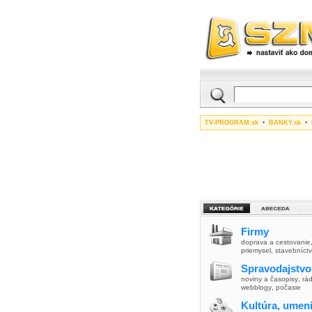
TV-PROGRAM.sk
•
BANKY.sk
•
Firmy
doprava a cestovanie
priemysel
,
stavebníct
Spravodajstvo
noviny a časopisy
,
rád
webblogy
,
počasie
Kultúra, umen