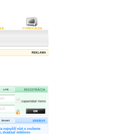
EB
TVPROGRAM
REKLAMA
zapamätať meno
a najvyšší súd o zrušenie
, dvadsať miliónov