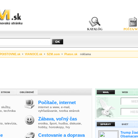
KATALÓG
POŠTA/W
POISTOVNE.sk
•
VIANOCE.sk
•
SZM.com
•
Platon.sk
reklama
Počítače, internet
,
služby
,
internet a www
,
e-mail
,
vo
,
technika
vyhľadávanie
,
tvorba stránok
Zábava, voľný čas
io
,
televízia
,
erotika
,
šport
,
hudba
,
diskusie
,
hobby
,
horoskopy
,
hry
Trump žiad
ie
Cestovanie a doprava
Obamacare