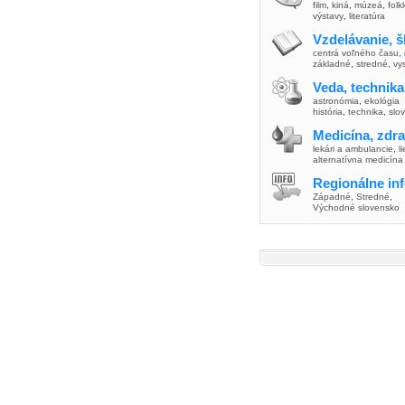
film
,
kiná
,
múzeá
,
folk
výstavy
,
literatúra
Vzdelávanie, š
centrá voľného času
,
základné
,
stredné
,
vy
Veda, technika
astronómia
,
ekológia
história
,
technika
,
slo
Medicína, zdra
lekári a ambulancie
,
l
alternatívna medicína
Regionálne in
Západné
,
Stredné
,
Východné slovensko