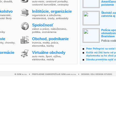
lór
,
divadlá
,
auto-moto
,
cestovné poriadky
,
Američanov
cestovné kancelárie
,
cestopisy
poistenie
kolstvo
Inštitúcie, organizácie
Školské za
materské
,
organizácie a združenia
,
zatvoria a
soké školy
ministerstvá
,
úrady
,
ambasády
Spoločnosť
zákon a právo
,
náboženstvo
,
Polícia up
vníky
politika
,
zoznámenia
obmedzenia
Bratislave
vie
Obchod, podnikanie
Polícia vod
ieky
,
choroby
,
inzercia
,
reality
,
práca
,
zvýšili poz
ekonomika
,
banky
možnosti vyu
Peter Pellegrini sa vzdal
formácie
Virtuálne obchody
Kollár má žltú kartu od 
diplomovka sa ho chcú pý
auto moto
,
šport, výživa
,
elektronika, mobily
Dánska premiérka opäť uk
Pre summit EÚ odložila 
Osem rokov za mrežami h
týral vlastnú matku
Ministerka Kolíková pova
o výbere nového generál
Prezidentka Čaputová vyz
dodržiavali princípy, kto
Plánujete dovolenku na 
výhodne a ekologicky