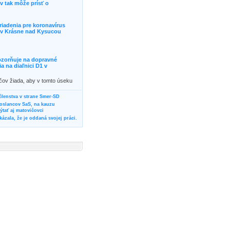
 tak môže prísť o
riadenia pre koronavírus
j v Krásne nad Kysucou
ozorňuje na dopravné
 na diaľnici D1 v
ičov žiada, aby v tomto úseku
ornosť, prípadne podľa
žili iné trasy.]]>
 členstva v strane Smer-SD
poslancov SaS, na kauzu
tať aj matovičovci
ázala, že je oddaná svojej práci.
svoju svadbu
rozí Bánovčanovi, ktorý dlhodobo
žuje za dobré, že sa veľa diskutuje
neho prokurátora
vala vládnych politikov, aby
ré žiadali od svojich oponentov
Slovensku? Cestujte so ZSSK