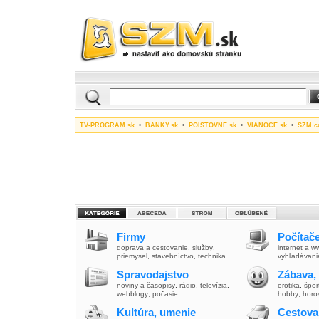
TV-PROGRAM.sk
•
BANKY.sk
•
POISTOVNE.sk
•
VIANOCE.sk
•
SZM.c
Firmy
Počítače
doprava a cestovanie
,
služby
,
internet a 
priemysel
,
stavebníctvo
,
technika
vyhľadávani
Spravodajstvo
Zábava,
noviny a časopisy
,
rádio
,
televízia
,
erotika
,
špor
webblogy
,
počasie
hobby
,
horo
Kultúra, umenie
Cestova