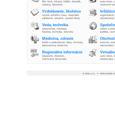
film
,
kiná
,
múzeá
,
folklór
,
divadlá
,
auto-moto
,
c
výstavy
,
literatúra
cestovné ka
Vzdelávanie, školstvo
Inštitúc
centrá voľného času
,
materské
,
organizácie 
základné
,
stredné
,
vysoké školy
ministerstvá
Veda, technika
Spoločn
astronómia
,
ekológia
zákon a prá
história
,
technika
,
slovníky
politika
,
zoz
Medicína, zdravie
Obchod,
lekári a ambulancie
,
lieky
,
choroby
,
inzercia
,
real
alternatívna medicína
ekonomika
,
Regionálne informácie
Virtuál
Západné
,
Stredné
,
auto moto
,
š
Východné slovensko
elektronika,