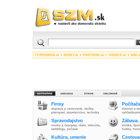
TV-PROGRAM.sk
•
BANKY.sk
•
POISTOVNE.sk
•
VIANOCE.sk
•
SZM.c
Firmy
Počítače
doprava a cestovanie
,
služby
,
internet a 
priemysel
,
stavebníctvo
,
technika
vyhľadávani
Spravodajstvo
Zábava,
noviny a časopisy
,
rádio
,
televízia
,
erotika
,
špor
webblogy
,
počasie
hobby
,
horo
Kultúra, umenie
Cestova