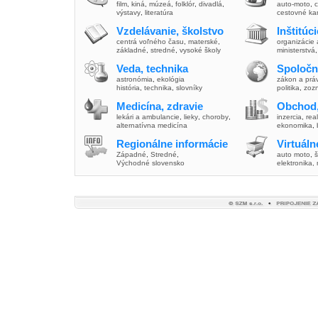
film
,
kiná
,
múzeá
,
folklór
,
divadlá
,
auto-moto
,
c
výstavy
,
literatúra
cestovné ka
Vzdelávanie, školstvo
Inštitúc
centrá voľného času
,
materské
,
organizácie 
základné
,
stredné
,
vysoké školy
ministerstvá
Veda, technika
Spoločn
astronómia
,
ekológia
zákon a prá
história
,
technika
,
slovníky
politika
,
zoz
Medicína, zdravie
Obchod,
lekári a ambulancie
,
lieky
,
choroby
,
inzercia
,
real
alternatívna medicína
ekonomika
,
Regionálne informácie
Virtuál
Západné
,
Stredné
,
auto moto
,
š
Východné slovensko
elektronika,