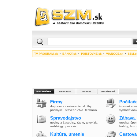
TV-PROGRAM.sk
•
BANKY.sk
•
POISTOVNE.sk
•
VIANOCE.sk
•
SZM.c
Firmy
Počítače
doprava a cestovanie
,
služby
,
internet a 
priemysel
,
stavebníctvo
,
technika
vyhľadávani
Spravodajstvo
Zábava,
noviny a časopisy
,
rádio
,
televízia
,
erotika
,
špor
webblogy
,
počasie
hobby
,
horo
Kultúra, umenie
Cestova