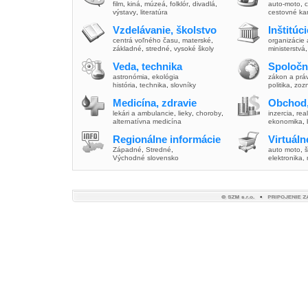
film
,
kiná
,
múzeá
,
folklór
,
divadlá
,
auto-moto
,
c
výstavy
,
literatúra
cestovné ka
Vzdelávanie, školstvo
Inštitúc
centrá voľného času
,
materské
,
organizácie 
základné
,
stredné
,
vysoké školy
ministerstvá
Veda, technika
Spoločn
astronómia
,
ekológia
zákon a prá
história
,
technika
,
slovníky
politika
,
zoz
Medicína, zdravie
Obchod,
lekári a ambulancie
,
lieky
,
choroby
,
inzercia
,
real
alternatívna medicína
ekonomika
,
Regionálne informácie
Virtuál
Západné
,
Stredné
,
auto moto
,
š
Východné slovensko
elektronika,