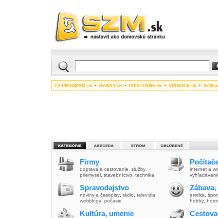
TV-PROGRAM.sk
•
BANKY.sk
•
POISTOVNE.sk
•
VIANOCE.sk
•
SZM.c
Firmy
Počítače
doprava a cestovanie
,
služby
,
internet a 
priemysel
,
stavebníctvo
,
technika
vyhľadávani
Spravodajstvo
Zábava,
noviny a časopisy
,
rádio
,
televízia
,
erotika
,
špor
webblogy
,
počasie
hobby
,
horo
Kultúra, umenie
Cestova