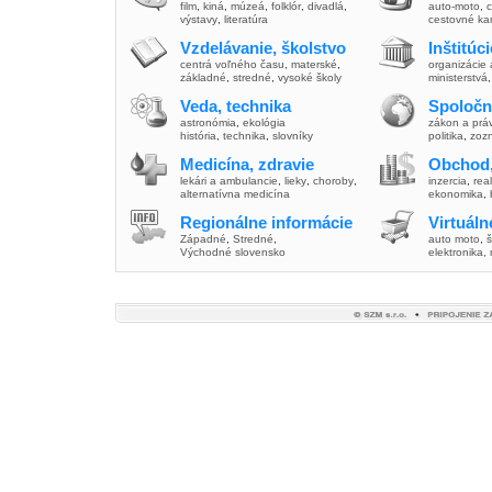
film
,
kiná
,
múzeá
,
folklór
,
divadlá
,
auto-moto
,
c
výstavy
,
literatúra
cestovné ka
Vzdelávanie, školstvo
Inštitúc
centrá voľného času
,
materské
,
organizácie 
základné
,
stredné
,
vysoké školy
ministerstvá
Veda, technika
Spoločn
astronómia
,
ekológia
zákon a prá
história
,
technika
,
slovníky
politika
,
zoz
Medicína, zdravie
Obchod,
lekári a ambulancie
,
lieky
,
choroby
,
inzercia
,
real
alternatívna medicína
ekonomika
,
Regionálne informácie
Virtuál
Západné
,
Stredné
,
auto moto
,
š
Východné slovensko
elektronika,