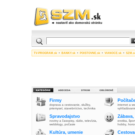
TV-PROGRAM.sk
•
BANKY.sk
•
POISTOVNE.sk
•
VIANOCE.sk
•
SZM.c
Firmy
Počítače
doprava a cestovanie
,
služby
,
internet a 
priemysel
,
stavebníctvo
,
technika
vyhľadávani
Spravodajstvo
Zábava,
noviny a časopisy
,
rádio
,
televízia
,
erotika
,
špor
webblogy
,
počasie
hobby
,
horo
Kultúra, umenie
Cestova