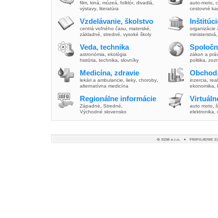
film
,
kiná
,
múzeá
,
folklór
,
divadlá
,
auto-moto
,
c
výstavy
,
literatúra
cestovné ka
Vzdelávanie, školstvo
Inštitúc
centrá voľného času
,
materské
,
organizácie 
základné
,
stredné
,
vysoké školy
ministerstvá
Veda, technika
Spoločn
astronómia
,
ekológia
zákon a prá
história
,
technika
,
slovníky
politika
,
zoz
Medicína, zdravie
Obchod,
lekári a ambulancie
,
lieky
,
choroby
,
inzercia
,
real
alternatívna medicína
ekonomika
,
Regionálne informácie
Virtuál
Západné
,
Stredné
,
auto moto
,
š
Východné slovensko
elektronika,