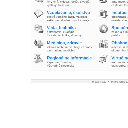
film
,
kiná
,
múzeá
,
folklór
,
divadlá
,
auto-moto
,
c
výstavy
,
literatúra
cestovné ka
Vzdelávanie, školstvo
Inštitúc
centrá voľného času
,
materské
,
organizácie 
základné
,
stredné
,
vysoké školy
ministerstvá
Veda, technika
Spoločn
astronómia
,
ekológia
zákon a prá
história
,
technika
,
slovníky
politika
,
zoz
Medicína, zdravie
Obchod,
lekári a ambulancie
,
lieky
,
choroby
,
inzercia
,
real
alternatívna medicína
ekonomika
,
Regionálne informácie
Virtuál
Západné
,
Stredné
,
auto moto
,
š
Východné slovensko
elektronika,