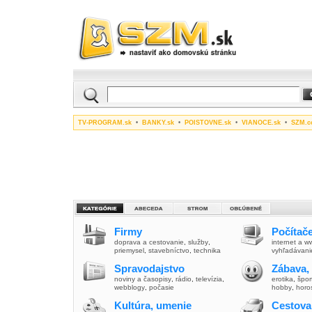
TV-PROGRAM.sk
•
BANKY.sk
•
POISTOVNE.sk
•
VIANOCE.sk
•
SZM.c
Firmy
Počítače
doprava a cestovanie
,
služby
,
internet a 
priemysel
,
stavebníctvo
,
technika
vyhľadávani
Spravodajstvo
Zábava,
noviny a časopisy
,
rádio
,
televízia
,
erotika
,
špor
webblogy
,
počasie
hobby
,
horo
Kultúra, umenie
Cestova