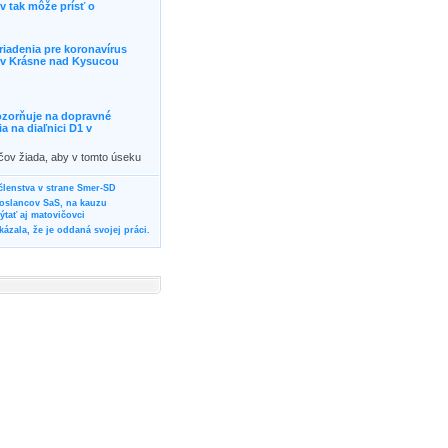
 tak môže prísť o
riadenia pre koronavírus
j v Krásne nad Kysucou
ozorňuje na dopravné
 na diaľnici D1 v
ičov žiada, aby v tomto úseku
ornosť, prípadne podľa
žili iné trasy.]]>
 členstva v strane Smer-SD
poslancov SaS, na kauzu
tať aj matovičovci
ázala, že je oddaná svojej práci.
svoju svadbu
rozí Bánovčanovi, ktorý dlhodobo
žuje za dobré, že sa veľa diskutuje
neho prokurátora
vala vládnych politikov, aby
ré žiadali od svojich oponentov
Slovensku? Cestujte so ZSSK