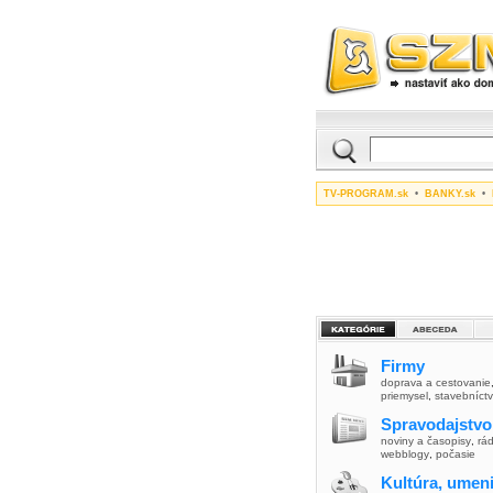
TV-PROGRAM.sk
•
BANKY.sk
•
Firmy
doprava a cestovanie
priemysel
,
stavebníct
Spravodajstvo
noviny a časopisy
,
rád
webblogy
,
počasie
Kultúra, umen