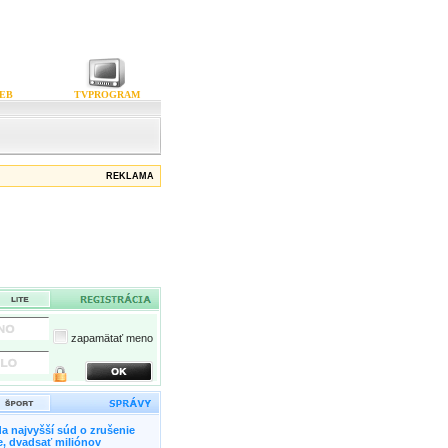
EB
TVPROGRAM
REKLAMA
zapamätať meno
a najvyšší súd o zrušenie
, dvadsať miliónov