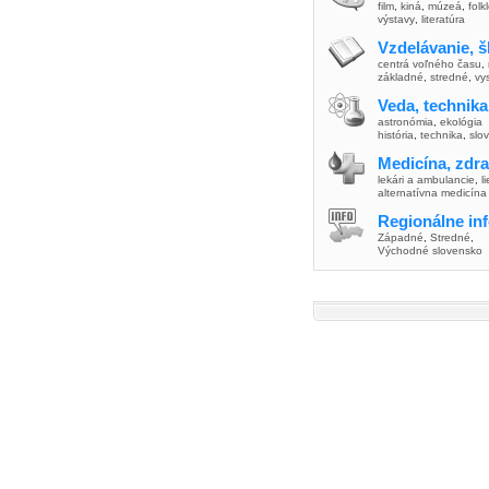
film
,
kiná
,
múzeá
,
folk
výstavy
,
literatúra
Vzdelávanie, š
centrá voľného času
,
základné
,
stredné
,
vy
Veda, technika
astronómia
,
ekológia
história
,
technika
,
slo
Medicína, zdra
lekári a ambulancie
,
l
alternatívna medicína
Regionálne in
Západné
,
Stredné
,
Východné slovensko