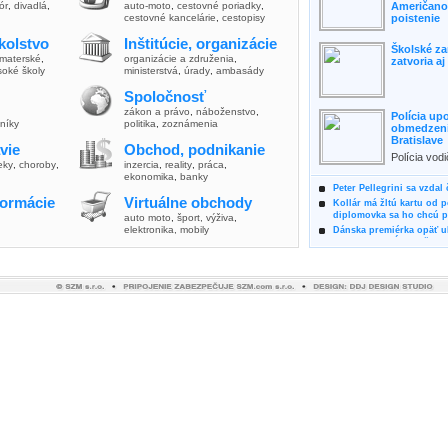
lór
,
divadlá
,
auto-moto
,
cestovné poriadky
,
Američanov
cestovné kancelárie
,
cestopisy
poistenie
kolstvo
Inštitúcie, organizácie
Školské za
materské
,
organizácie a združenia
,
zatvoria a
soké školy
ministerstvá
,
úrady
,
ambasády
Spoločnosť
zákon a právo
,
náboženstvo
,
Polícia up
vníky
politika
,
zoznámenia
obmedzenia
Bratislave
vie
Obchod, podnikanie
Polícia vod
ieky
,
choroby
,
inzercia
,
reality
,
práca
,
zvýšili poz
ekonomika
,
banky
možnosti vyu
Peter Pellegrini sa vzdal
formácie
Virtuálne obchody
Kollár má žltú kartu od 
diplomovka sa ho chcú pý
auto moto
,
šport, výživa
,
elektronika, mobily
Dánska premiérka opäť uk
Pre summit EÚ odložila 
Osem rokov za mrežami h
týral vlastnú matku
Ministerka Kolíková pova
o výbere nového generál
Prezidentka Čaputová vyz
dodržiavali princípy, kto
Plánujete dovolenku na 
výhodne a ekologicky