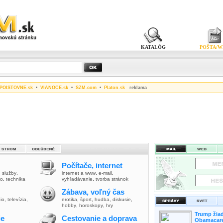
KATALÓG
POŠTA/W
POISTOVNE.sk
•
VIANOCE.sk
•
SZM.com
•
Platon.sk
reklama
Počítače, internet
,
služby
,
internet a www
,
e-mail
,
vo
,
technika
vyhľadávanie
,
tvorba stránok
Zábava, voľný čas
io
,
televízia
,
erotika
,
šport
,
hudba
,
diskusie
,
hobby
,
horoskopy
,
hry
Trump žiad
ie
Cestovanie a doprava
Obamacare