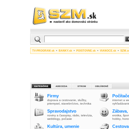
TV-PROGRAM.sk
•
BANKY.sk
•
POISTOVNE.sk
•
VIANOCE.sk
•
SZM.c
Firmy
Počítače
doprava a cestovanie
,
služby
,
internet a 
priemysel
,
stavebníctvo
,
technika
vyhľadávani
Spravodajstvo
Zábava,
noviny a časopisy
,
rádio
,
televízia
,
erotika
,
špor
webblogy
,
počasie
hobby
,
horo
Kultúra, umenie
Cestova