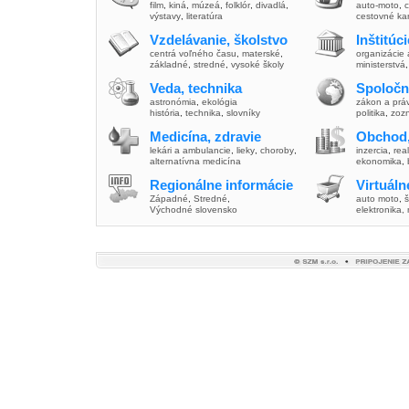
film
,
kiná
,
múzeá
,
folklór
,
divadlá
,
auto-moto
,
c
výstavy
,
literatúra
cestovné ka
Vzdelávanie, školstvo
Inštitúc
centrá voľného času
,
materské
,
organizácie 
základné
,
stredné
,
vysoké školy
ministerstvá
Veda, technika
Spoločn
astronómia
,
ekológia
zákon a prá
história
,
technika
,
slovníky
politika
,
zoz
Medicína, zdravie
Obchod,
lekári a ambulancie
,
lieky
,
choroby
,
inzercia
,
real
alternatívna medicína
ekonomika
,
Regionálne informácie
Virtuál
Západné
,
Stredné
,
auto moto
,
š
Východné slovensko
elektronika,