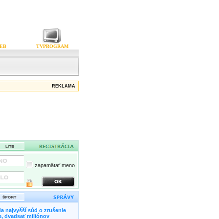
EB
TVPROGRAM
REKLAMA
zapamätať meno
a najvyšší súd o zrušenie
, dvadsať miliónov