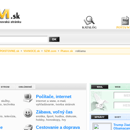
KATALÓG
POŠTA/W
POISTOVNE.sk
•
VIANOCE.sk
•
SZM.com
•
Platon.sk
reklama
Počítače, internet
,
služby
,
internet a www
,
e-mail
,
vo
,
technika
vyhľadávanie
,
tvorba stránok
Zábava, voľný čas
io
,
televízia
,
erotika
,
šport
,
hudba
,
diskusie
,
hobby
,
horoskopy
,
hry
Trump žiad
ie
Cestovanie a doprava
Obamacare