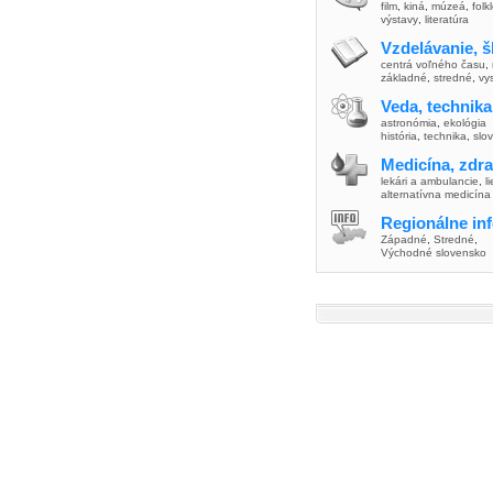
film
,
kiná
,
múzeá
,
folk
výstavy
,
literatúra
Vzdelávanie, š
centrá voľného času
,
základné
,
stredné
,
vy
Veda, technika
astronómia
,
ekológia
história
,
technika
,
slo
Medicína, zdra
lekári a ambulancie
,
l
alternatívna medicína
Regionálne in
Západné
,
Stredné
,
Východné slovensko