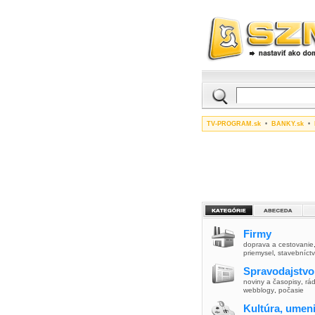
TV-PROGRAM.sk
•
BANKY.sk
•
Firmy
doprava a cestovanie
priemysel
,
stavebníct
Spravodajstvo
noviny a časopisy
,
rád
webblogy
,
počasie
Kultúra, umen