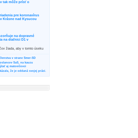
 tak môže prísť o
riadenia pre koronavírus
j v Krásne nad Kysucou
ozorňuje na dopravné
 na diaľnici D1 v
ičov žiada, aby v tomto úseku
ornosť, prípadne podľa
žili iné trasy.]]>
 členstva v strane Smer-SD
poslancov SaS, na kauzu
tať aj matovičovci
ázala, že je oddaná svojej práci.
svoju svadbu
rozí Bánovčanovi, ktorý dlhodobo
žuje za dobré, že sa veľa diskutuje
neho prokurátora
vala vládnych politikov, aby
ré žiadali od svojich oponentov
Slovensku? Cestujte so ZSSK