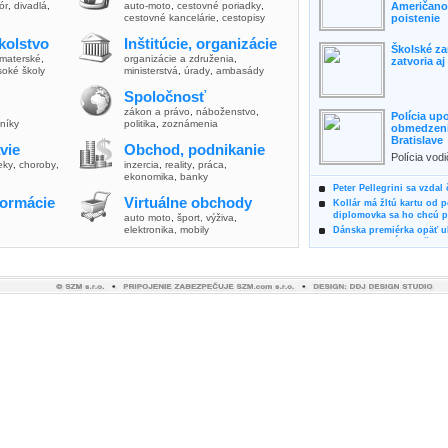
lór
,
divadlá
,
auto-moto
,
cestovné poriadky
,
Američanov
cestovné kancelárie
,
cestopisy
poistenie
kolstvo
Inštitúcie, organizácie
Školské za
materské
,
organizácie a združenia
,
zatvoria a
soké školy
ministerstvá
,
úrady
,
ambasády
Spoločnosť
zákon a právo
,
náboženstvo
,
Polícia up
vníky
politika
,
zoznámenia
obmedzenia
Bratislave
vie
Obchod, podnikanie
Polícia vod
ieky
,
choroby
,
inzercia
,
reality
,
práca
,
zvýšili poz
ekonomika
,
banky
možnosti vyu
Peter Pellegrini sa vzdal
formácie
Virtuálne obchody
Kollár má žltú kartu od 
diplomovka sa ho chcú pý
auto moto
,
šport, výživa
,
elektronika, mobily
Dánska premiérka opäť uk
Pre summit EÚ odložila 
Osem rokov za mrežami h
týral vlastnú matku
Ministerka Kolíková pova
o výbere nového generál
Prezidentka Čaputová vyz
dodržiavali princípy, kto
Plánujete dovolenku na 
výhodne a ekologicky