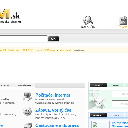
KATALÓG
POŠTA/W
POISTOVNE.sk
•
VIANOCE.sk
•
SZM.com
•
Platon.sk
reklama
Počítače, internet
,
služby
,
internet a www
,
e-mail
,
vo
,
technika
vyhľadávanie
,
tvorba stránok
Zábava, voľný čas
io
,
televízia
,
erotika
,
šport
,
hudba
,
diskusie
,
hobby
,
horoskopy
,
hry
Trump žiad
ie
Cestovanie a doprava
Obamacare