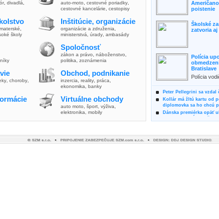
lór
,
divadlá
,
auto-moto
,
cestovné poriadky
,
Američanov
cestovné kancelárie
,
cestopisy
poistenie
kolstvo
Inštitúcie, organizácie
Školské za
materské
,
organizácie a združenia
,
zatvoria a
soké školy
ministerstvá
,
úrady
,
ambasády
Spoločnosť
zákon a právo
,
náboženstvo
,
Polícia up
vníky
politika
,
zoznámenia
obmedzenia
Bratislave
vie
Obchod, podnikanie
Polícia vod
ieky
,
choroby
,
inzercia
,
reality
,
práca
,
zvýšili poz
ekonomika
,
banky
možnosti vyu
Peter Pellegrini sa vzdal
formácie
Virtuálne obchody
Kollár má žltú kartu od 
diplomovka sa ho chcú pý
auto moto
,
šport, výživa
,
elektronika, mobily
Dánska premiérka opäť uk
Pre summit EÚ odložila 
Osem rokov za mrežami h
týral vlastnú matku
Ministerka Kolíková pova
o výbere nového generál
Prezidentka Čaputová vyz
dodržiavali princípy, kto
Plánujete dovolenku na 
výhodne a ekologicky