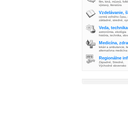
film
,
kiná
,
múzeá
,
folk
výstavy
,
literatúra
Vzdelávanie, š
centrá voľného času
,
základné
,
stredné
,
vy
Veda, technika
astronómia
,
ekológia
história
,
technika
,
slo
Medicína, zdra
lekári a ambulancie
,
l
alternatívna medicína
Regionálne in
Západné
,
Stredné
,
Východné slovensko