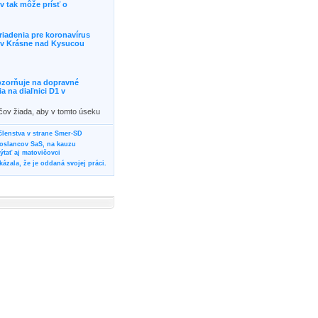
 tak môže prísť o
riadenia pre koronavírus
j v Krásne nad Kysucou
ozorňuje na dopravné
 na diaľnici D1 v
ičov žiada, aby v tomto úseku
ornosť, prípadne podľa
žili iné trasy.]]>
 členstva v strane Smer-SD
poslancov SaS, na kauzu
tať aj matovičovci
ázala, že je oddaná svojej práci.
svoju svadbu
rozí Bánovčanovi, ktorý dlhodobo
žuje za dobré, že sa veľa diskutuje
neho prokurátora
vala vládnych politikov, aby
ré žiadali od svojich oponentov
Slovensku? Cestujte so ZSSK