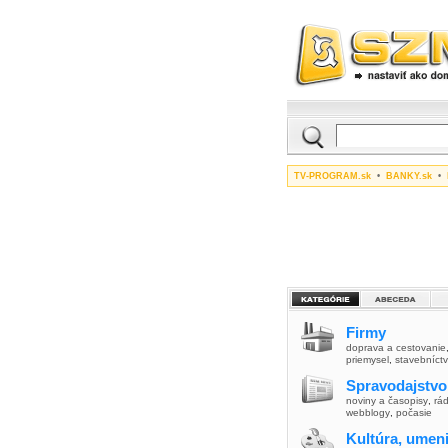
TV-PROGRAM.sk
•
BANKY.sk
•
Firmy
doprava a cestovanie
priemysel
,
stavebníct
Spravodajstvo
noviny a časopisy
,
rád
webblogy
,
počasie
Kultúra, umen