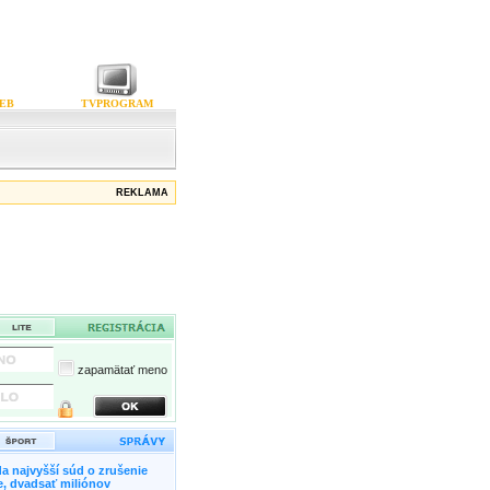
EB
TVPROGRAM
REKLAMA
zapamätať meno
a najvyšší súd o zrušenie
, dvadsať miliónov