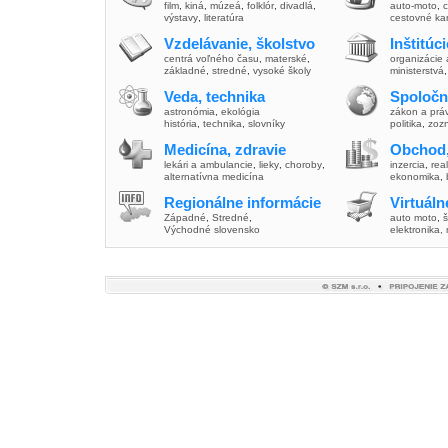
film
,
kiná
,
múzeá
,
folklór
,
divadlá
,
auto-moto
,
c
výstavy
,
literatúra
cestovné ka
Vzdelávanie, školstvo
Inštitúc
centrá voľného času
,
materské
,
organizácie 
základné
,
stredné
,
vysoké školy
ministerstvá
Veda, technika
Spoločn
astronómia
,
ekológia
zákon a prá
história
,
technika
,
slovníky
politika
,
zoz
Medicína, zdravie
Obchod,
lekári a ambulancie
,
lieky
,
choroby
,
inzercia
,
real
alternatívna medicína
ekonomika
,
Regionálne informácie
Virtuál
Západné
,
Stredné
,
auto moto
,
š
Východné slovensko
elektronika,