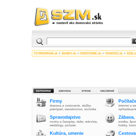
TV-PROGRAM.sk
•
BANKY.sk
•
POISTOVNE.sk
•
VIANOCE.sk
•
SZM.c
Firmy
Počítače
doprava a cestovanie
,
služby
,
internet a 
priemysel
,
stavebníctvo
,
technika
vyhľadávani
Spravodajstvo
Zábava,
noviny a časopisy
,
rádio
,
televízia
,
erotika
,
špor
webblogy
,
počasie
hobby
,
horo
Kultúra, umenie
Cestova