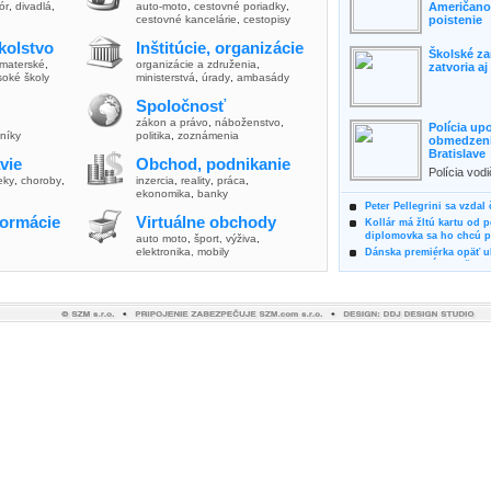
lór
,
divadlá
,
auto-moto
,
cestovné poriadky
,
Američanov
cestovné kancelárie
,
cestopisy
poistenie
kolstvo
Inštitúcie, organizácie
Školské za
materské
,
organizácie a združenia
,
zatvoria a
soké školy
ministerstvá
,
úrady
,
ambasády
Spoločnosť
zákon a právo
,
náboženstvo
,
Polícia up
vníky
politika
,
zoznámenia
obmedzenia
Bratislave
vie
Obchod, podnikanie
Polícia vod
ieky
,
choroby
,
inzercia
,
reality
,
práca
,
zvýšili poz
ekonomika
,
banky
možnosti vyu
Peter Pellegrini sa vzdal
formácie
Virtuálne obchody
Kollár má žltú kartu od 
diplomovka sa ho chcú pý
auto moto
,
šport, výživa
,
elektronika, mobily
Dánska premiérka opäť uk
Pre summit EÚ odložila 
Osem rokov za mrežami h
týral vlastnú matku
Ministerka Kolíková pova
o výbere nového generál
Prezidentka Čaputová vyz
dodržiavali princípy, kto
Plánujete dovolenku na 
výhodne a ekologicky