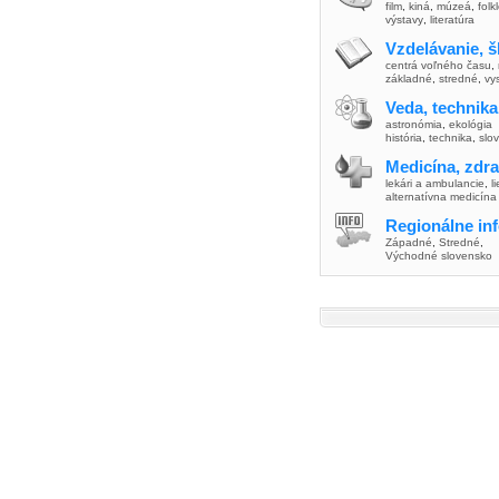
film
,
kiná
,
múzeá
,
folk
výstavy
,
literatúra
Vzdelávanie, š
centrá voľného času
,
základné
,
stredné
,
vy
Veda, technika
astronómia
,
ekológia
história
,
technika
,
slo
Medicína, zdra
lekári a ambulancie
,
l
alternatívna medicína
Regionálne in
Západné
,
Stredné
,
Východné slovensko