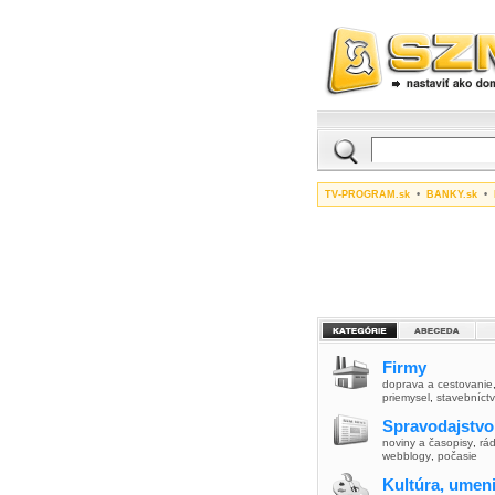
TV-PROGRAM.sk
•
BANKY.sk
•
Firmy
doprava a cestovanie
priemysel
,
stavebníct
Spravodajstvo
noviny a časopisy
,
rád
webblogy
,
počasie
Kultúra, umen