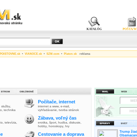
KATALÓG
POŠTA/W
POISTOVNE.sk
•
VIANOCE.sk
•
SZM.com
•
Platon.sk
reklama
Počítače, internet
,
služby
,
internet a www
,
e-mail
,
vo
,
technika
vyhľadávanie
,
tvorba stránok
Zábava, voľný čas
io
,
televízia
,
erotika
,
šport
,
hudba
,
diskusie
,
hobby
,
horoskopy
,
hry
Trump žiad
ie
Cestovanie a doprava
Obamacare