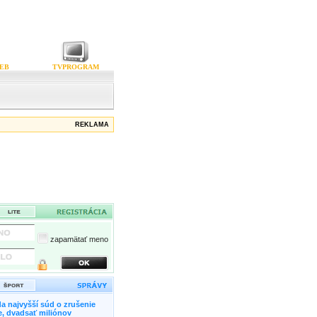
EB
TVPROGRAM
REKLAMA
zapamätať meno
a najvyšší súd o zrušenie
, dvadsať miliónov