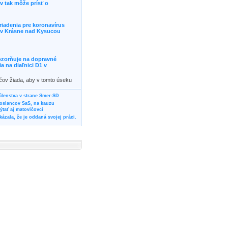
 tak môže prísť o
riadenia pre koronavírus
j v Krásne nad Kysucou
ozorňuje na dopravné
 na diaľnici D1 v
ičov žiada, aby v tomto úseku
ornosť, prípadne podľa
žili iné trasy.]]>
 členstva v strane Smer-SD
poslancov SaS, na kauzu
tať aj matovičovci
ázala, že je oddaná svojej práci.
svoju svadbu
rozí Bánovčanovi, ktorý dlhodobo
žuje za dobré, že sa veľa diskutuje
neho prokurátora
vala vládnych politikov, aby
ré žiadali od svojich oponentov
Slovensku? Cestujte so ZSSK