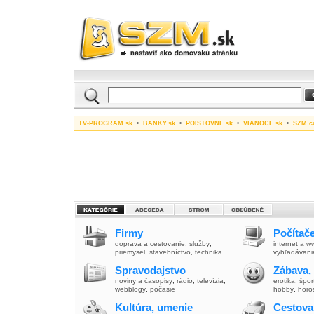
TV-PROGRAM.sk
•
BANKY.sk
•
POISTOVNE.sk
•
VIANOCE.sk
•
SZM.c
Firmy
Počítače
doprava a cestovanie
,
služby
,
internet a 
priemysel
,
stavebníctvo
,
technika
vyhľadávani
Spravodajstvo
Zábava,
noviny a časopisy
,
rádio
,
televízia
,
erotika
,
špor
webblogy
,
počasie
hobby
,
horo
Kultúra, umenie
Cestova