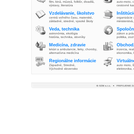
film
,
kiná
,
múzeá
,
folklór
,
divadlá
,
auto-moto
,
c
výstavy
,
literatúra
cestovné ka
Vzdelávanie, školstvo
Inštitúc
centrá voľného času
,
materské
,
organizácie 
základné
,
stredné
,
vysoké školy
ministerstvá
Veda, technika
Spoločn
astronómia
,
ekológia
zákon a prá
história
,
technika
,
slovníky
politika
,
zoz
Medicína, zdravie
Obchod,
lekári a ambulancie
,
lieky
,
choroby
,
inzercia
,
real
alternatívna medicína
ekonomika
,
Regionálne informácie
Virtuál
Západné
,
Stredné
,
auto moto
,
š
Východné slovensko
elektronika,