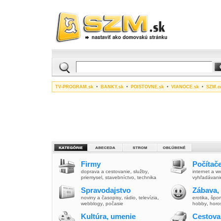
TV-PROGRAM.sk
•
BANKY.sk
•
POISTOVNE.sk
•
VIANOCE.sk
•
SZM.c
Firmy
Počítače
doprava a cestovanie
,
služby
,
internet a 
priemysel
,
stavebníctvo
,
technika
vyhľadávani
Spravodajstvo
Zábava,
noviny a časopisy
,
rádio
,
televízia
,
erotika
,
špor
webblogy
,
počasie
hobby
,
horo
Kultúra, umenie
Cestova