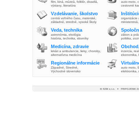
film
,
kiná
,
múzeá
,
folklór
,
divadlá
,
auto-moto
,
c
výstavy
,
literatúra
cestovné ka
Vzdelávanie, školstvo
Inštitúc
centrá voľného času
,
materské
,
organizácie 
základné
,
stredné
,
vysoké školy
ministerstvá
Veda, technika
Spoločn
astronómia
,
ekológia
zákon a prá
história
,
technika
,
slovníky
politika
,
zoz
Medicína, zdravie
Obchod,
lekári a ambulancie
,
lieky
,
choroby
,
inzercia
,
real
alternatívna medicína
ekonomika
,
Regionálne informácie
Virtuál
Západné
,
Stredné
,
auto moto
,
š
Východné slovensko
elektronika,