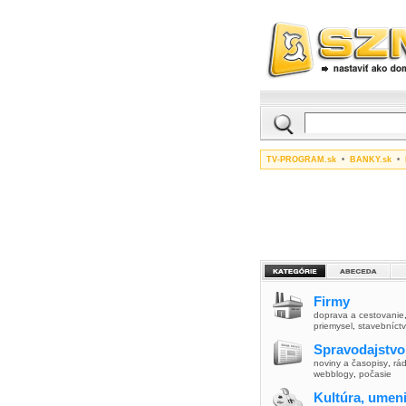
TV-PROGRAM.sk
•
BANKY.sk
•
Firmy
doprava a cestovanie
priemysel
,
stavebníct
Spravodajstvo
noviny a časopisy
,
rád
webblogy
,
počasie
Kultúra, umen