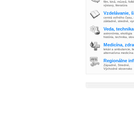
film
,
kiná
,
múzeá
,
folk
výstavy
,
literatúra
Vzdelávanie, š
centrá voľného času
,
základné
,
stredné
,
vy
Veda, technika
astronómia
,
ekológia
história
,
technika
,
slo
Medicína, zdra
lekári a ambulancie
,
l
alternatívna medicína
Regionálne in
Západné
,
Stredné
,
Východné slovensko