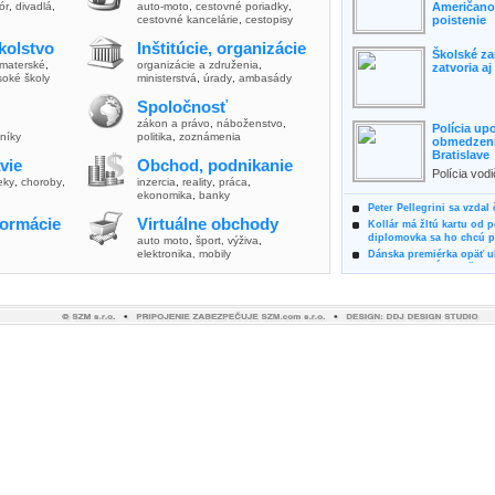
lór
,
divadlá
,
auto-moto
,
cestovné poriadky
,
Američanov
cestovné kancelárie
,
cestopisy
poistenie
kolstvo
Inštitúcie, organizácie
Školské za
materské
,
organizácie a združenia
,
zatvoria a
soké školy
ministerstvá
,
úrady
,
ambasády
Spoločnosť
zákon a právo
,
náboženstvo
,
Polícia up
vníky
politika
,
zoznámenia
obmedzenia
Bratislave
vie
Obchod, podnikanie
Polícia vod
ieky
,
choroby
,
inzercia
,
reality
,
práca
,
zvýšili poz
ekonomika
,
banky
možnosti vyu
Peter Pellegrini sa vzdal
formácie
Virtuálne obchody
Kollár má žltú kartu od 
diplomovka sa ho chcú pý
auto moto
,
šport, výživa
,
elektronika, mobily
Dánska premiérka opäť uk
Pre summit EÚ odložila 
Osem rokov za mrežami h
týral vlastnú matku
Ministerka Kolíková pova
o výbere nového generál
Prezidentka Čaputová vyz
dodržiavali princípy, kto
Plánujete dovolenku na 
výhodne a ekologicky