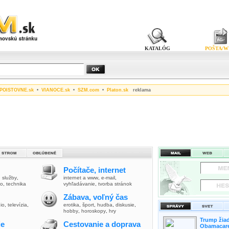
KATALÓG
POŠTA/W
POISTOVNE.sk
•
VIANOCE.sk
•
SZM.com
•
Platon.sk
reklama
Počítače, internet
,
služby
,
internet a www
,
e-mail
,
vo
,
technika
vyhľadávanie
,
tvorba stránok
Zábava, voľný čas
io
,
televízia
,
erotika
,
šport
,
hudba
,
diskusie
,
hobby
,
horoskopy
,
hry
Trump žiad
ie
Cestovanie a doprava
Obamacare