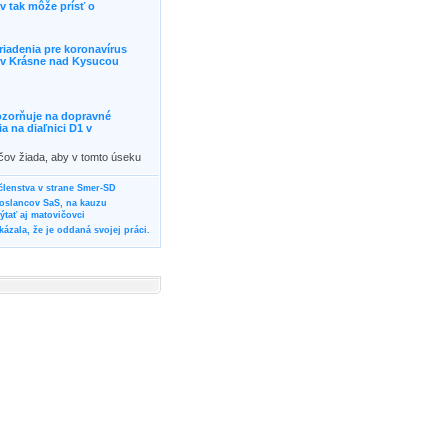
 tak môže prísť o
riadenia pre koronavírus
j v Krásne nad Kysucou
ozorňuje na dopravné
 na diaľnici D1 v
ičov žiada, aby v tomto úseku
ornosť, prípadne podľa
žili iné trasy.]]>
 členstva v strane Smer-SD
poslancov SaS, na kauzu
tať aj matovičovci
ázala, že je oddaná svojej práci.
svoju svadbu
rozí Bánovčanovi, ktorý dlhodobo
žuje za dobré, že sa veľa diskutuje
neho prokurátora
vala vládnych politikov, aby
ré žiadali od svojich oponentov
Slovensku? Cestujte so ZSSK