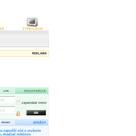
EB
TVPROGRAM
REKLAMA
zapamätať meno
a najvyšší súd o zrušenie
, dvadsať miliónov