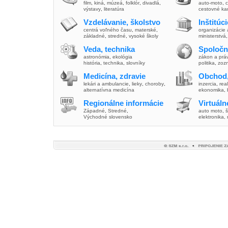
film
,
kiná
,
múzeá
,
folklór
,
divadlá
,
auto-moto
,
c
výstavy
,
literatúra
cestovné ka
Vzdelávanie, školstvo
Inštitúc
centrá voľného času
,
materské
,
organizácie 
základné
,
stredné
,
vysoké školy
ministerstvá
Veda, technika
Spoločn
astronómia
,
ekológia
zákon a prá
história
,
technika
,
slovníky
politika
,
zoz
Medicína, zdravie
Obchod,
lekári a ambulancie
,
lieky
,
choroby
,
inzercia
,
real
alternatívna medicína
ekonomika
,
Regionálne informácie
Virtuál
Západné
,
Stredné
,
auto moto
,
š
Východné slovensko
elektronika,