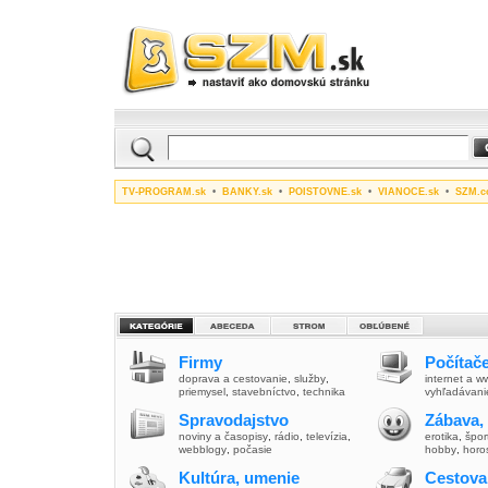
TV-PROGRAM.sk
•
BANKY.sk
•
POISTOVNE.sk
•
VIANOCE.sk
•
SZM.c
Firmy
Počítače
doprava a cestovanie
,
služby
,
internet a 
priemysel
,
stavebníctvo
,
technika
vyhľadávani
Spravodajstvo
Zábava,
noviny a časopisy
,
rádio
,
televízia
,
erotika
,
špor
webblogy
,
počasie
hobby
,
horo
Kultúra, umenie
Cestova