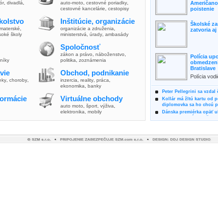
lór
,
divadlá
,
auto-moto
,
cestovné poriadky
,
Američanov
cestovné kancelárie
,
cestopisy
poistenie
kolstvo
Inštitúcie, organizácie
Školské za
materské
,
organizácie a združenia
,
zatvoria a
soké školy
ministerstvá
,
úrady
,
ambasády
Spoločnosť
zákon a právo
,
náboženstvo
,
Polícia up
vníky
politika
,
zoznámenia
obmedzenia
Bratislave
vie
Obchod, podnikanie
Polícia vod
ieky
,
choroby
,
inzercia
,
reality
,
práca
,
zvýšili poz
ekonomika
,
banky
možnosti vyu
Peter Pellegrini sa vzdal
formácie
Virtuálne obchody
Kollár má žltú kartu od 
diplomovka sa ho chcú pý
auto moto
,
šport, výživa
,
elektronika, mobily
Dánska premiérka opäť uk
Pre summit EÚ odložila 
Osem rokov za mrežami h
týral vlastnú matku
Ministerka Kolíková pova
o výbere nového generál
Prezidentka Čaputová vyz
dodržiavali princípy, kto
Plánujete dovolenku na 
výhodne a ekologicky