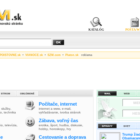
KATALÓG
POŠTA/W
POISTOVNE.sk
•
VIANOCE.sk
•
SZM.com
•
Platon.sk
reklama
Počítače, internet
,
služby
,
internet a www
,
e-mail
,
vo
,
technika
vyhľadávanie
,
tvorba stránok
Zábava, voľný čas
io
,
televízia
,
erotika
,
šport
,
hudba
,
diskusie
,
hobby
,
horoskopy
,
hry
Trump žiad
ie
Cestovanie a doprava
Obamacare