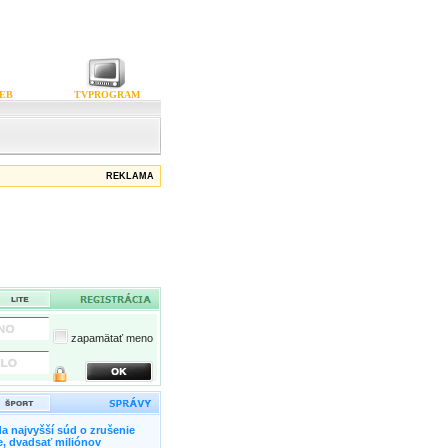
EB
TVPROGRAM
REKLAMA
zapamätať meno
a najvyšší súd o zrušenie
, dvadsať miliónov