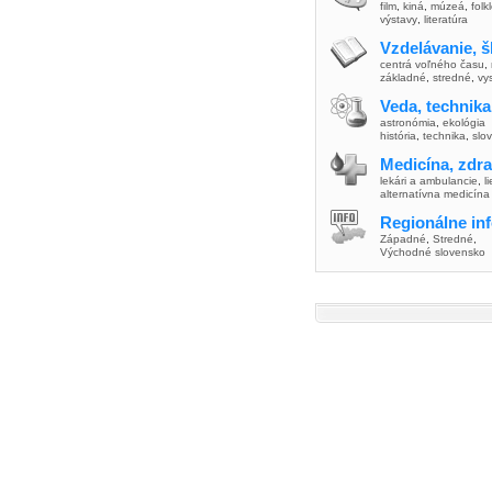
film
,
kiná
,
múzeá
,
folk
výstavy
,
literatúra
Vzdelávanie, š
centrá voľného času
,
základné
,
stredné
,
vy
Veda, technika
astronómia
,
ekológia
história
,
technika
,
slo
Medicína, zdra
lekári a ambulancie
,
l
alternatívna medicína
Regionálne in
Západné
,
Stredné
,
Východné slovensko