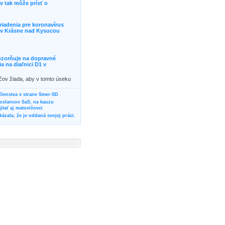
 tak môže prísť o
riadenia pre koronavírus
j v Krásne nad Kysucou
ozorňuje na dopravné
 na diaľnici D1 v
ičov žiada, aby v tomto úseku
ornosť, prípadne podľa
žili iné trasy.]]>
 členstva v strane Smer-SD
poslancov SaS, na kauzu
tať aj matovičovci
ázala, že je oddaná svojej práci.
svoju svadbu
rozí Bánovčanovi, ktorý dlhodobo
žuje za dobré, že sa veľa diskutuje
neho prokurátora
vala vládnych politikov, aby
ré žiadali od svojich oponentov
Slovensku? Cestujte so ZSSK