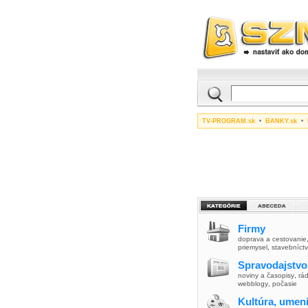
TV-PROGRAM.sk
•
BANKY.sk
•
Firmy
doprava a cestovanie
priemysel
,
stavebníct
Spravodajstvo
noviny a časopisy
,
rád
webblogy
,
počasie
Kultúra, umen