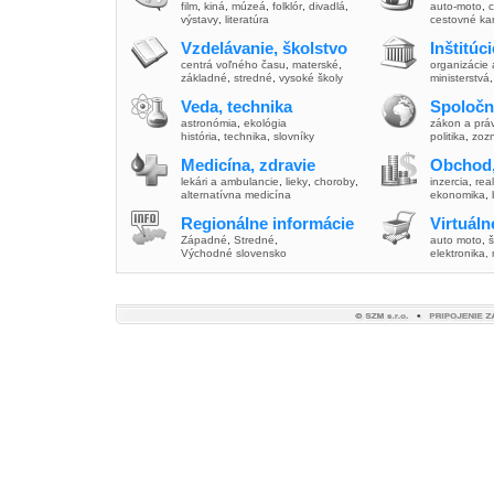
film
,
kiná
,
múzeá
,
folklór
,
divadlá
,
auto-moto
,
c
výstavy
,
literatúra
cestovné ka
Vzdelávanie, školstvo
Inštitúc
centrá voľného času
,
materské
,
organizácie 
základné
,
stredné
,
vysoké školy
ministerstvá
Veda, technika
Spoločn
astronómia
,
ekológia
zákon a prá
história
,
technika
,
slovníky
politika
,
zoz
Medicína, zdravie
Obchod,
lekári a ambulancie
,
lieky
,
choroby
,
inzercia
,
real
alternatívna medicína
ekonomika
,
Regionálne informácie
Virtuál
Západné
,
Stredné
,
auto moto
,
š
Východné slovensko
elektronika,