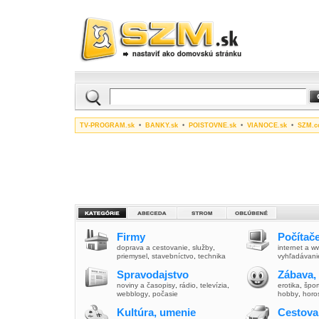
TV-PROGRAM.sk
•
BANKY.sk
•
POISTOVNE.sk
•
VIANOCE.sk
•
SZM.c
Firmy
Počítače
doprava a cestovanie
,
služby
,
internet a 
priemysel
,
stavebníctvo
,
technika
vyhľadávani
Spravodajstvo
Zábava,
noviny a časopisy
,
rádio
,
televízia
,
erotika
,
špor
webblogy
,
počasie
hobby
,
horo
Kultúra, umenie
Cestova