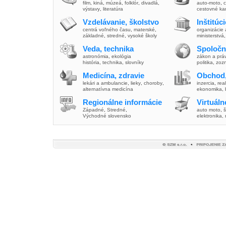
film
,
kiná
,
múzeá
,
folklór
,
divadlá
,
auto-moto
,
c
výstavy
,
literatúra
cestovné ka
Vzdelávanie, školstvo
Inštitúc
centrá voľného času
,
materské
,
organizácie 
základné
,
stredné
,
vysoké školy
ministerstvá
Veda, technika
Spoločn
astronómia
,
ekológia
zákon a prá
história
,
technika
,
slovníky
politika
,
zoz
Medicína, zdravie
Obchod,
lekári a ambulancie
,
lieky
,
choroby
,
inzercia
,
real
alternatívna medicína
ekonomika
,
Regionálne informácie
Virtuál
Západné
,
Stredné
,
auto moto
,
š
Východné slovensko
elektronika,