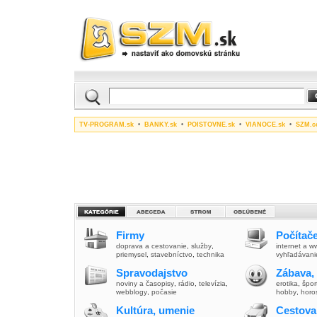
TV-PROGRAM.sk
•
BANKY.sk
•
POISTOVNE.sk
•
VIANOCE.sk
•
SZM.c
Firmy
Počítače
doprava a cestovanie
,
služby
,
internet a 
priemysel
,
stavebníctvo
,
technika
vyhľadávani
Spravodajstvo
Zábava,
noviny a časopisy
,
rádio
,
televízia
,
erotika
,
špor
webblogy
,
počasie
hobby
,
horo
Kultúra, umenie
Cestova