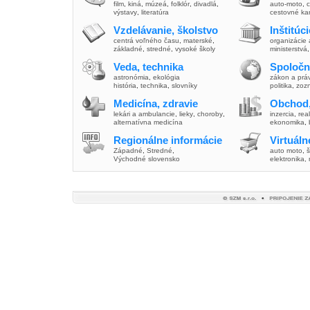
film
,
kiná
,
múzeá
,
folklór
,
divadlá
,
auto-moto
,
c
výstavy
,
literatúra
cestovné ka
Vzdelávanie, školstvo
Inštitúc
centrá voľného času
,
materské
,
organizácie 
základné
,
stredné
,
vysoké školy
ministerstvá
Veda, technika
Spoločn
astronómia
,
ekológia
zákon a prá
história
,
technika
,
slovníky
politika
,
zoz
Medicína, zdravie
Obchod,
lekári a ambulancie
,
lieky
,
choroby
,
inzercia
,
real
alternatívna medicína
ekonomika
,
Regionálne informácie
Virtuál
Západné
,
Stredné
,
auto moto
,
š
Východné slovensko
elektronika,