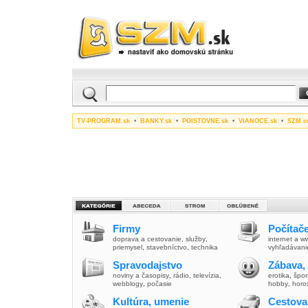
TV-PROGRAM.sk
•
BANKY.sk
•
POISTOVNE.sk
•
VIANOCE.sk
•
SZM.c
Firmy
Počítače
doprava a cestovanie
,
služby
,
internet a 
priemysel
,
stavebníctvo
,
technika
vyhľadávani
Spravodajstvo
Zábava,
noviny a časopisy
,
rádio
,
televízia
,
erotika
,
špor
webblogy
,
počasie
hobby
,
horo
Kultúra, umenie
Cestova