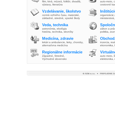
film
,
kiná
,
múzeá
,
folklór
,
divadlá
,
auto-moto
,
c
výstavy
,
literatúra
cestovné ka
Vzdelávanie, školstvo
Inštitúc
centrá voľného času
,
materské
,
organizácie 
základné
,
stredné
,
vysoké školy
ministerstvá
Veda, technika
Spoločn
astronómia
,
ekológia
zákon a prá
história
,
technika
,
slovníky
politika
,
zoz
Medicína, zdravie
Obchod,
lekári a ambulancie
,
lieky
,
choroby
,
inzercia
,
real
alternatívna medicína
ekonomika
,
Regionálne informácie
Virtuál
Západné
,
Stredné
,
auto moto
,
š
Východné slovensko
elektronika,