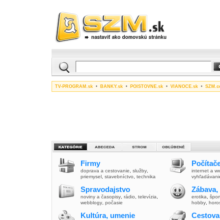
TV-PROGRAM.sk
•
BANKY.sk
•
POISTOVNE.sk
•
VIANOCE.sk
•
SZM.c
Firmy
Počítače
doprava a cestovanie
,
služby
,
internet a 
priemysel
,
stavebníctvo
,
technika
vyhľadávani
Spravodajstvo
Zábava,
noviny a časopisy
,
rádio
,
televízia
,
erotika
,
špor
webblogy
,
počasie
hobby
,
horo
Kultúra, umenie
Cestova