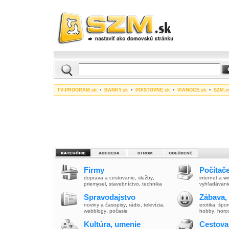
TV-PROGRAM.sk
•
BANKY.sk
•
POISTOVNE.sk
•
VIANOCE.sk
•
SZM.c
Firmy
Počítače
doprava a cestovanie
,
služby
,
internet a 
priemysel
,
stavebníctvo
,
technika
vyhľadávani
Spravodajstvo
Zábava,
noviny a časopisy
,
rádio
,
televízia
,
erotika
,
špor
webblogy
,
počasie
hobby
,
horo
Kultúra, umenie
Cestova