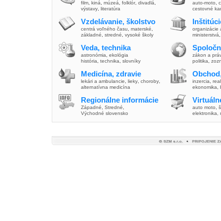
film
,
kiná
,
múzeá
,
folklór
,
divadlá
,
auto-moto
,
c
výstavy
,
literatúra
cestovné ka
Vzdelávanie, školstvo
Inštitúc
centrá voľného času
,
materské
,
organizácie 
základné
,
stredné
,
vysoké školy
ministerstvá
Veda, technika
Spoločn
astronómia
,
ekológia
zákon a prá
história
,
technika
,
slovníky
politika
,
zoz
Medicína, zdravie
Obchod,
lekári a ambulancie
,
lieky
,
choroby
,
inzercia
,
real
alternatívna medicína
ekonomika
,
Regionálne informácie
Virtuál
Západné
,
Stredné
,
auto moto
,
š
Východné slovensko
elektronika,