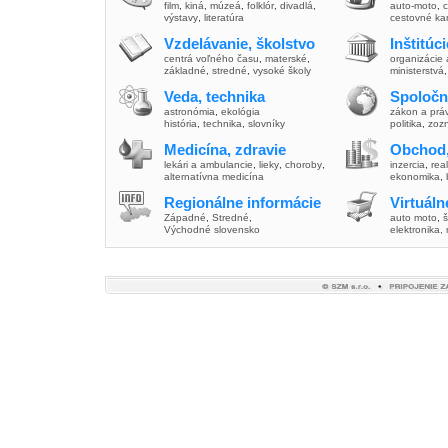
film
,
kiná
,
múzeá
,
folklór
,
divadlá
,
auto-moto
,
c
výstavy
,
literatúra
cestovné ka
Vzdelávanie, školstvo
Inštitúc
centrá voľného času
,
materské
,
organizácie 
základné
,
stredné
,
vysoké školy
ministerstvá
Veda, technika
Spoločn
astronómia
,
ekológia
zákon a prá
história
,
technika
,
slovníky
politika
,
zoz
Medicína, zdravie
Obchod,
lekári a ambulancie
,
lieky
,
choroby
,
inzercia
,
real
alternatívna medicína
ekonomika
,
Regionálne informácie
Virtuál
Západné
,
Stredné
,
auto moto
,
š
Východné slovensko
elektronika,