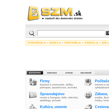
TV-PROGRAM.sk
•
BANKY.sk
•
POISTOVNE.sk
•
VIANOCE.sk
•
SZM.c
Firmy
Počítače
doprava a cestovanie
,
služby
,
internet a 
priemysel
,
stavebníctvo
,
technika
vyhľadávani
Spravodajstvo
Zábava,
noviny a časopisy
,
rádio
,
televízia
,
erotika
,
špor
webblogy
,
počasie
hobby
,
horo
Kultúra, umenie
Cestova