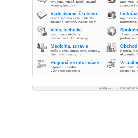
film
,
kiná
,
múzeá
,
folklór
,
divadlá
,
auto-moto
,
c
výstavy
,
literatúra
cestovné ka
Vzdelávanie, školstvo
Inštitúc
centrá voľného času
,
materské
,
organizácie 
základné
,
stredné
,
vysoké školy
ministerstvá
Veda, technika
Spoločn
astronómia
,
ekológia
zákon a prá
história
,
technika
,
slovníky
politika
,
zoz
Medicína, zdravie
Obchod,
lekári a ambulancie
,
lieky
,
choroby
,
inzercia
,
real
alternatívna medicína
ekonomika
,
Regionálne informácie
Virtuál
Západné
,
Stredné
,
auto moto
,
š
Východné slovensko
elektronika,