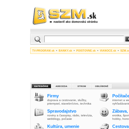
TV-PROGRAM.sk
•
BANKY.sk
•
POISTOVNE.sk
•
VIANOCE.sk
•
SZM.c
Firmy
Počítače
doprava a cestovanie
,
služby
,
internet a 
priemysel
,
stavebníctvo
,
technika
vyhľadávani
Spravodajstvo
Zábava,
noviny a časopisy
,
rádio
,
televízia
,
erotika
,
špor
webblogy
,
počasie
hobby
,
horo
Kultúra, umenie
Cestova