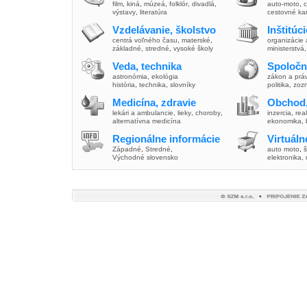
film
,
kiná
,
múzeá
,
folklór
,
divadlá
,
auto-moto
,
c
výstavy
,
literatúra
cestovné ka
Vzdelávanie, školstvo
Inštitúc
centrá voľného času
,
materské
,
organizácie 
základné
,
stredné
,
vysoké školy
ministerstvá
Veda, technika
Spoločn
astronómia
,
ekológia
zákon a prá
história
,
technika
,
slovníky
politika
,
zoz
Medicína, zdravie
Obchod,
lekári a ambulancie
,
lieky
,
choroby
,
inzercia
,
real
alternatívna medicína
ekonomika
,
Regionálne informácie
Virtuál
Západné
,
Stredné
,
auto moto
,
š
Východné slovensko
elektronika,