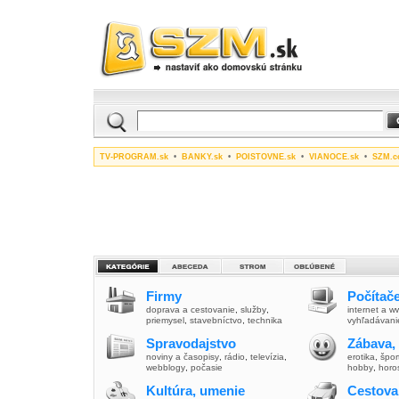
TV-PROGRAM.sk
•
BANKY.sk
•
POISTOVNE.sk
•
VIANOCE.sk
•
SZM.c
Firmy
Počítače
doprava a cestovanie
,
služby
,
internet a 
priemysel
,
stavebníctvo
,
technika
vyhľadávani
Spravodajstvo
Zábava,
noviny a časopisy
,
rádio
,
televízia
,
erotika
,
špor
webblogy
,
počasie
hobby
,
horo
Kultúra, umenie
Cestova