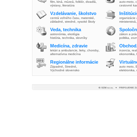
film
,
kiná
,
múzeá
,
folklór
,
divadlá
,
auto-moto
,
c
výstavy
,
literatúra
cestovné ka
Vzdelávanie, školstvo
Inštitúc
centrá voľného času
,
materské
,
organizácie 
základné
,
stredné
,
vysoké školy
ministerstvá
Veda, technika
Spoločn
astronómia
,
ekológia
zákon a prá
história
,
technika
,
slovníky
politika
,
zoz
Medicína, zdravie
Obchod,
lekári a ambulancie
,
lieky
,
choroby
,
inzercia
,
real
alternatívna medicína
ekonomika
,
Regionálne informácie
Virtuál
Západné
,
Stredné
,
auto moto
,
š
Východné slovensko
elektronika,