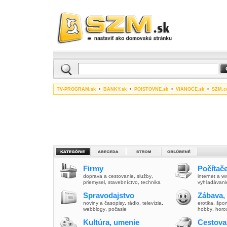
TV-PROGRAM.sk
•
BANKY.sk
•
POISTOVNE.sk
•
VIANOCE.sk
•
SZM.c
Firmy
Počítače
doprava a cestovanie
,
služby
,
internet a 
priemysel
,
stavebníctvo
,
technika
vyhľadávani
Spravodajstvo
Zábava,
noviny a časopisy
,
rádio
,
televízia
,
erotika
,
špor
webblogy
,
počasie
hobby
,
horo
Kultúra, umenie
Cestova