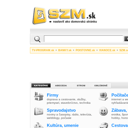
TV-PROGRAM.sk
•
BANKY.sk
•
POISTOVNE.sk
•
VIANOCE.sk
•
SZM.c
Firmy
Počítače
doprava a cestovanie
,
služby
,
internet a 
priemysel
,
stavebníctvo
,
technika
vyhľadávani
Spravodajstvo
Zábava,
noviny a časopisy
,
rádio
,
televízia
,
erotika
,
špor
webblogy
,
počasie
hobby
,
horo
Kultúra, umenie
Cestova