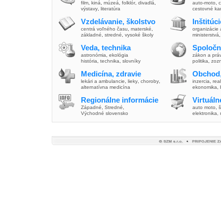
film
,
kiná
,
múzeá
,
folklór
,
divadlá
,
auto-moto
,
c
výstavy
,
literatúra
cestovné ka
Vzdelávanie, školstvo
Inštitúc
centrá voľného času
,
materské
,
organizácie 
základné
,
stredné
,
vysoké školy
ministerstvá
Veda, technika
Spoločn
astronómia
,
ekológia
zákon a prá
história
,
technika
,
slovníky
politika
,
zoz
Medicína, zdravie
Obchod,
lekári a ambulancie
,
lieky
,
choroby
,
inzercia
,
real
alternatívna medicína
ekonomika
,
Regionálne informácie
Virtuál
Západné
,
Stredné
,
auto moto
,
š
Východné slovensko
elektronika,