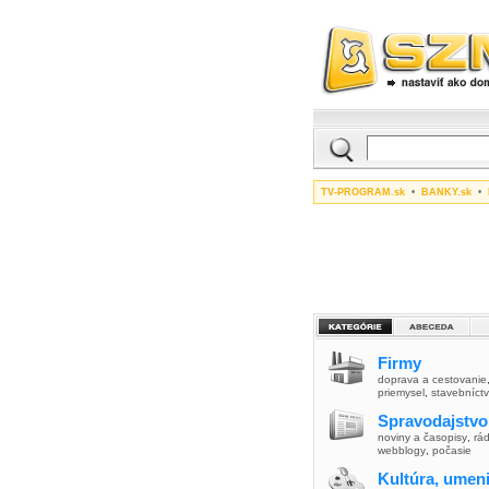
TV-PROGRAM.sk
•
BANKY.sk
•
Firmy
doprava a cestovanie
priemysel
,
stavebníct
Spravodajstvo
noviny a časopisy
,
rád
webblogy
,
počasie
Kultúra, umen