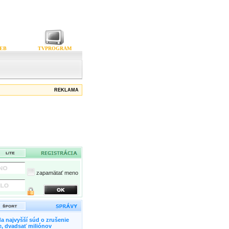
EB
TVPROGRAM
REKLAMA
zapamätať meno
a najvyšší súd o zrušenie
, dvadsať miliónov