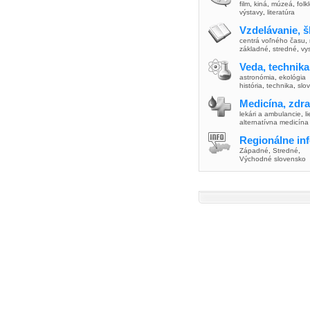
film
,
kiná
,
múzeá
,
folk
výstavy
,
literatúra
Vzdelávanie, š
centrá voľného času
,
základné
,
stredné
,
vy
Veda, technika
astronómia
,
ekológia
história
,
technika
,
slo
Medicína, zdra
lekári a ambulancie
,
l
alternatívna medicína
Regionálne in
Západné
,
Stredné
,
Východné slovensko