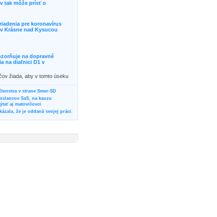
 tak môže prísť o
riadenia pre koronavírus
j v Krásne nad Kysucou
ozorňuje na dopravné
 na diaľnici D1 v
ičov žiada, aby v tomto úseku
ornosť, prípadne podľa
žili iné trasy.]]>
 členstva v strane Smer-SD
poslancov SaS, na kauzu
tať aj matovičovci
ázala, že je oddaná svojej práci.
svoju svadbu
rozí Bánovčanovi, ktorý dlhodobo
žuje za dobré, že sa veľa diskutuje
neho prokurátora
vala vládnych politikov, aby
ré žiadali od svojich oponentov
Slovensku? Cestujte so ZSSK