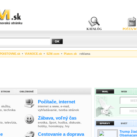
KATALÓG
POŠTA/W
POISTOVNE.sk
•
VIANOCE.sk
•
SZM.com
•
Platon.sk
reklama
Počítače, internet
,
služby
,
internet a www
,
e-mail
,
vo
,
technika
vyhľadávanie
,
tvorba stránok
Zábava, voľný čas
io
,
televízia
,
erotika
,
šport
,
hudba
,
diskusie
,
hobby
,
horoskopy
,
hry
Trump žiad
ie
Cestovanie a doprava
Obamacare