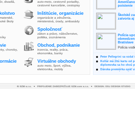
lór
,
divadlá
,
auto-moto
,
cestovné poriadky
,
Američanov
cestovné kancelárie
,
cestopisy
poistenie
kolstvo
Inštitúcie, organizácie
Školské za
materské
,
organizácie a združenia
,
zatvoria a
soké školy
ministerstvá
,
úrady
,
ambasády
Spoločnosť
zákon a právo
,
náboženstvo
,
Polícia up
vníky
politika
,
zoznámenia
obmedzenia
Bratislave
vie
Obchod, podnikanie
Polícia vod
ieky
,
choroby
,
inzercia
,
reality
,
práca
,
zvýšili poz
ekonomika
,
banky
možnosti vyu
Peter Pellegrini sa vzdal
formácie
Virtuálne obchody
Kollár má žltú kartu od 
diplomovka sa ho chcú pý
auto moto
,
šport, výživa
,
elektronika, mobily
Dánska premiérka opäť uk
Pre summit EÚ odložila 
Osem rokov za mrežami h
týral vlastnú matku
Ministerka Kolíková pova
o výbere nového generál
Prezidentka Čaputová vyz
dodržiavali princípy, kto
Plánujete dovolenku na 
výhodne a ekologicky