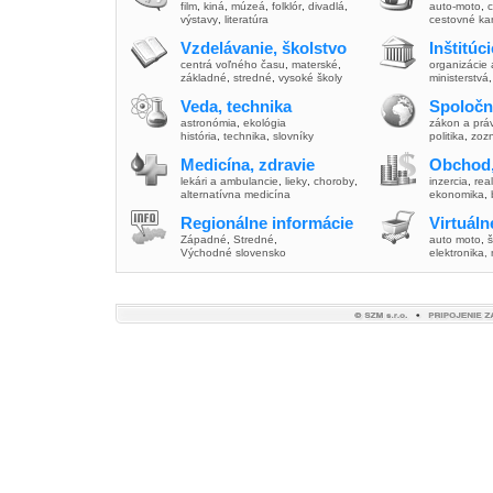
film
,
kiná
,
múzeá
,
folklór
,
divadlá
,
auto-moto
,
c
výstavy
,
literatúra
cestovné ka
Vzdelávanie, školstvo
Inštitúc
centrá voľného času
,
materské
,
organizácie 
základné
,
stredné
,
vysoké školy
ministerstvá
Veda, technika
Spoločn
astronómia
,
ekológia
zákon a prá
história
,
technika
,
slovníky
politika
,
zoz
Medicína, zdravie
Obchod,
lekári a ambulancie
,
lieky
,
choroby
,
inzercia
,
real
alternatívna medicína
ekonomika
,
Regionálne informácie
Virtuál
Západné
,
Stredné
,
auto moto
,
š
Východné slovensko
elektronika,