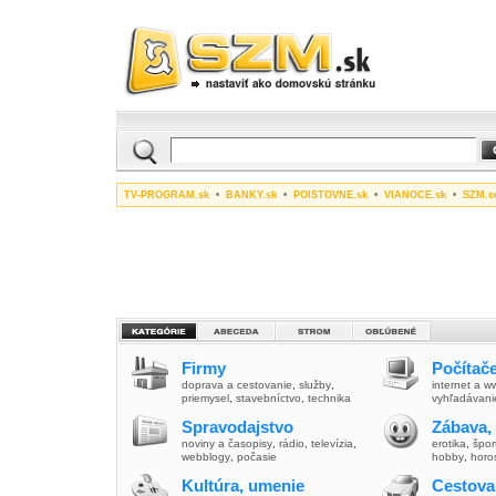
TV-PROGRAM.sk
•
BANKY.sk
•
POISTOVNE.sk
•
VIANOCE.sk
•
SZM.c
Firmy
Počítače
doprava a cestovanie
,
služby
,
internet a 
priemysel
,
stavebníctvo
,
technika
vyhľadávani
Spravodajstvo
Zábava,
noviny a časopisy
,
rádio
,
televízia
,
erotika
,
špor
webblogy
,
počasie
hobby
,
horo
Kultúra, umenie
Cestova