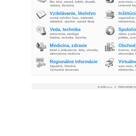
film
,
kiná
,
múzeá
,
folklór
,
divadlá
,
auto-moto
,
c
výstavy
,
literatúra
cestovné ka
Vzdelávanie, školstvo
Inštitúc
centrá voľného času
,
materské
,
organizácie 
základné
,
stredné
,
vysoké školy
ministerstvá
Veda, technika
Spoločn
astronómia
,
ekológia
zákon a prá
história
,
technika
,
slovníky
politika
,
zoz
Medicína, zdravie
Obchod,
lekári a ambulancie
,
lieky
,
choroby
,
inzercia
,
real
alternatívna medicína
ekonomika
,
Regionálne informácie
Virtuál
Západné
,
Stredné
,
auto moto
,
š
Východné slovensko
elektronika,