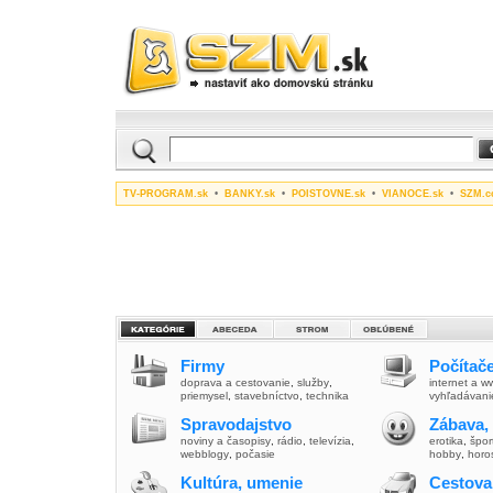
TV-PROGRAM.sk
•
BANKY.sk
•
POISTOVNE.sk
•
VIANOCE.sk
•
SZM.c
Firmy
Počítače
doprava a cestovanie
,
služby
,
internet a 
priemysel
,
stavebníctvo
,
technika
vyhľadávani
Spravodajstvo
Zábava,
noviny a časopisy
,
rádio
,
televízia
,
erotika
,
špor
webblogy
,
počasie
hobby
,
horo
Kultúra, umenie
Cestova