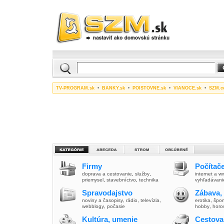
TV-PROGRAM.sk
•
BANKY.sk
•
POISTOVNE.sk
•
VIANOCE.sk
•
SZM.c
Firmy
Počítače
doprava a cestovanie
,
služby
,
internet a 
priemysel
,
stavebníctvo
,
technika
vyhľadávani
Spravodajstvo
Zábava,
noviny a časopisy
,
rádio
,
televízia
,
erotika
,
špor
webblogy
,
počasie
hobby
,
horo
Kultúra, umenie
Cestova