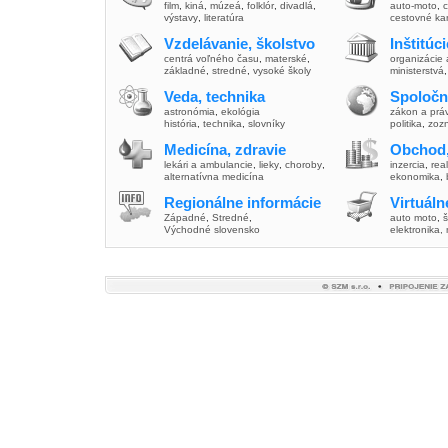
film
,
kiná
,
múzeá
,
folklór
,
divadlá
,
auto-moto
,
c
výstavy
,
literatúra
cestovné ka
Vzdelávanie, školstvo
Inštitúc
centrá voľného času
,
materské
,
organizácie 
základné
,
stredné
,
vysoké školy
ministerstvá
Veda, technika
Spoločn
astronómia
,
ekológia
zákon a prá
história
,
technika
,
slovníky
politika
,
zoz
Medicína, zdravie
Obchod,
lekári a ambulancie
,
lieky
,
choroby
,
inzercia
,
real
alternatívna medicína
ekonomika
,
Regionálne informácie
Virtuál
Západné
,
Stredné
,
auto moto
,
š
Východné slovensko
elektronika,