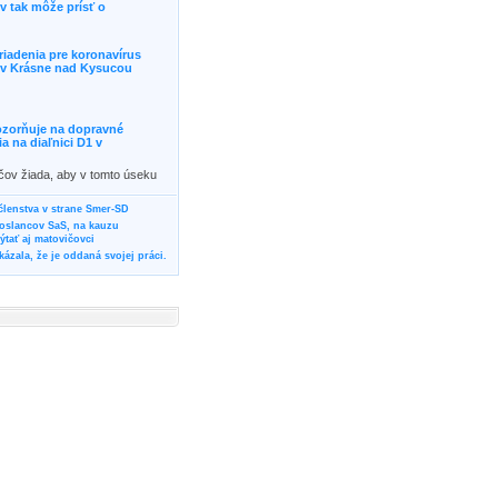
 tak môže prísť o
riadenia pre koronavírus
j v Krásne nad Kysucou
ozorňuje na dopravné
 na diaľnici D1 v
ičov žiada, aby v tomto úseku
ornosť, prípadne podľa
žili iné trasy.]]>
 členstva v strane Smer-SD
poslancov SaS, na kauzu
tať aj matovičovci
ázala, že je oddaná svojej práci.
svoju svadbu
rozí Bánovčanovi, ktorý dlhodobo
žuje za dobré, že sa veľa diskutuje
neho prokurátora
vala vládnych politikov, aby
ré žiadali od svojich oponentov
Slovensku? Cestujte so ZSSK