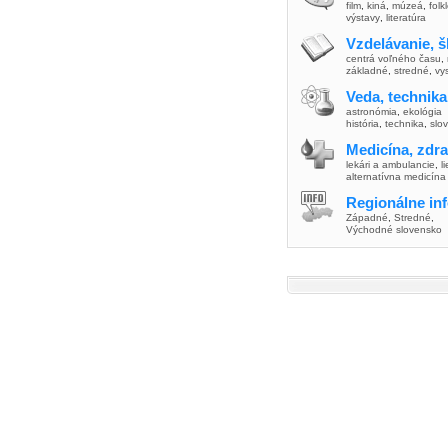
film
,
kiná
,
múzeá
,
folk
výstavy
,
literatúra
Vzdelávanie, š
centrá voľného času
,
základné
,
stredné
,
vy
Veda, technika
astronómia
,
ekológia
história
,
technika
,
slo
Medicína, zdra
lekári a ambulancie
,
l
alternatívna medicína
Regionálne in
Západné
,
Stredné
,
Východné slovensko