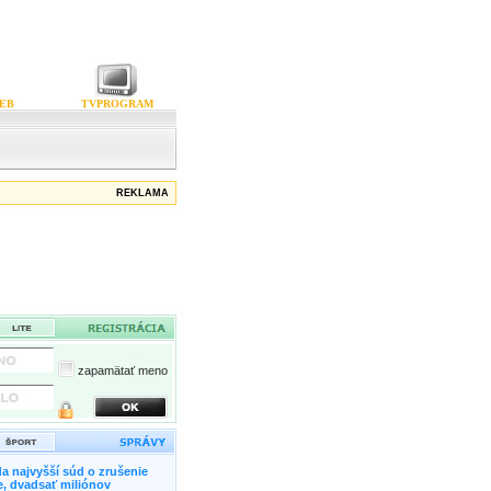
EB
TVPROGRAM
REKLAMA
zapamätať meno
a najvyšší súd o zrušenie
, dvadsať miliónov