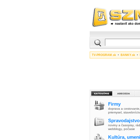
TV-PROGRAM.sk
•
BANKY.sk
•
Firmy
doprava a cestovanie
priemysel
,
stavebníct
Spravodajstvo
noviny a časopisy
,
rád
webblogy
,
počasie
Kultúra, umen