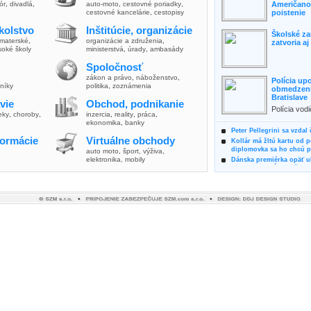
lór
,
divadlá
,
auto-moto
,
cestovné poriadky
,
Američanov
cestovné kancelárie
,
cestopisy
poistenie
kolstvo
Inštitúcie, organizácie
Školské za
materské
,
organizácie a združenia
,
zatvoria a
soké školy
ministerstvá
,
úrady
,
ambasády
Spoločnosť
zákon a právo
,
náboženstvo
,
Polícia up
vníky
politika
,
zoznámenia
obmedzenia
Bratislave
vie
Obchod, podnikanie
Polícia vod
ieky
,
choroby
,
inzercia
,
reality
,
práca
,
zvýšili poz
ekonomika
,
banky
možnosti vyu
Peter Pellegrini sa vzdal
formácie
Virtuálne obchody
Kollár má žltú kartu od 
diplomovka sa ho chcú pý
auto moto
,
šport, výživa
,
elektronika, mobily
Dánska premiérka opäť uk
Pre summit EÚ odložila 
Osem rokov za mrežami h
týral vlastnú matku
Ministerka Kolíková pova
o výbere nového generál
Prezidentka Čaputová vyz
dodržiavali princípy, kto
Plánujete dovolenku na 
výhodne a ekologicky