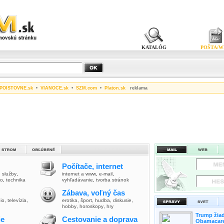
KATALÓG
POŠTA/W
POISTOVNE.sk
•
VIANOCE.sk
•
SZM.com
•
Platon.sk
reklama
Počítače, internet
,
služby
,
internet a www
,
e-mail
,
vo
,
technika
vyhľadávanie
,
tvorba stránok
Zábava, voľný čas
io
,
televízia
,
erotika
,
šport
,
hudba
,
diskusie
,
hobby
,
horoskopy
,
hry
Trump žiad
ie
Cestovanie a doprava
Obamacare