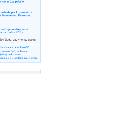
 tak môže prísť o
riadenia pre koronavírus
j v Krásne nad Kysucou
ozorňuje na dopravné
 na diaľnici D1 v
ičov žiada, aby v tomto úseku
ornosť, prípadne podľa
žili iné trasy.]]>
 členstva v strane Smer-SD
poslancov SaS, na kauzu
tať aj matovičovci
ázala, že je oddaná svojej práci.
svoju svadbu
rozí Bánovčanovi, ktorý dlhodobo
žuje za dobré, že sa veľa diskutuje
neho prokurátora
vala vládnych politikov, aby
ré žiadali od svojich oponentov
Slovensku? Cestujte so ZSSK