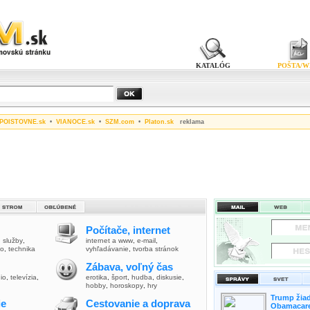
KATALÓG
POŠTA/W
POISTOVNE.sk
•
VIANOCE.sk
•
SZM.com
•
Platon.sk
reklama
Počítače, internet
,
služby
,
internet a www
,
e-mail
,
vo
,
technika
vyhľadávanie
,
tvorba stránok
Zábava, voľný čas
io
,
televízia
,
erotika
,
šport
,
hudba
,
diskusie
,
hobby
,
horoskopy
,
hry
Trump žiad
ie
Cestovanie a doprava
Obamacare