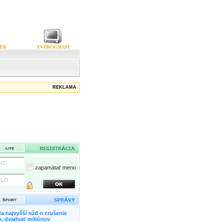
EB
TVPROGRAM
REKLAMA
zapamätať meno
a najvyšší súd o zrušenie
, dvadsať miliónov