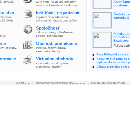
lór
,
divadlá
,
auto-moto
,
cestovné poriadky
,
Američanov
cestovné kancelárie
,
cestopisy
poistenie
kolstvo
Inštitúcie, organizácie
Školské za
materské
,
organizácie a združenia
,
zatvoria a
soké školy
ministerstvá
,
úrady
,
ambasády
Spoločnosť
zákon a právo
,
náboženstvo
,
Polícia up
vníky
politika
,
zoznámenia
obmedzenia
Bratislave
vie
Obchod, podnikanie
Polícia vod
ieky
,
choroby
,
inzercia
,
reality
,
práca
,
zvýšili poz
ekonomika
,
banky
možnosti vyu
Peter Pellegrini sa vzdal
formácie
Virtuálne obchody
Kollár má žltú kartu od 
diplomovka sa ho chcú pý
auto moto
,
šport, výživa
,
elektronika, mobily
Dánska premiérka opäť uk
Pre summit EÚ odložila 
Osem rokov za mrežami h
týral vlastnú matku
Ministerka Kolíková pova
o výbere nového generál
Prezidentka Čaputová vyz
dodržiavali princípy, kto
Plánujete dovolenku na 
výhodne a ekologicky