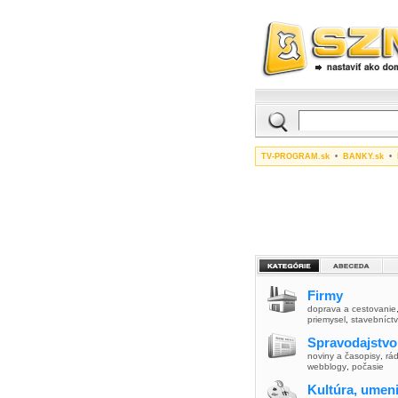
TV-PROGRAM.sk
•
BANKY.sk
•
Firmy
doprava a cestovanie
priemysel
,
stavebníct
Spravodajstvo
noviny a časopisy
,
rád
webblogy
,
počasie
Kultúra, umen