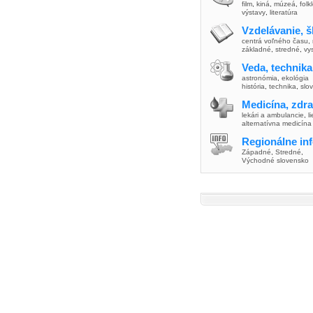
film
,
kiná
,
múzeá
,
folk
výstavy
,
literatúra
Vzdelávanie, š
centrá voľného času
,
základné
,
stredné
,
vy
Veda, technika
astronómia
,
ekológia
história
,
technika
,
slo
Medicína, zdra
lekári a ambulancie
,
l
alternatívna medicína
Regionálne in
Západné
,
Stredné
,
Východné slovensko