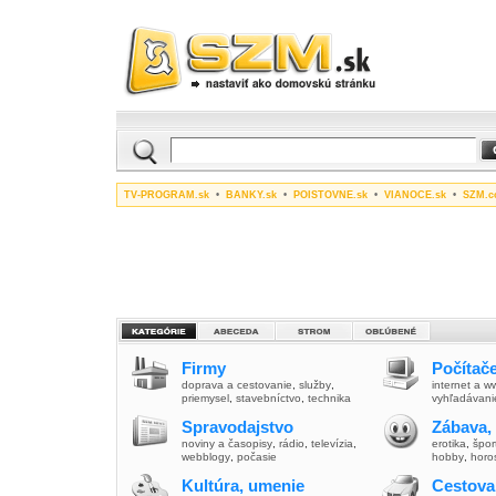
TV-PROGRAM.sk
•
BANKY.sk
•
POISTOVNE.sk
•
VIANOCE.sk
•
SZM.c
Firmy
Počítače
doprava a cestovanie
,
služby
,
internet a 
priemysel
,
stavebníctvo
,
technika
vyhľadávani
Spravodajstvo
Zábava,
noviny a časopisy
,
rádio
,
televízia
,
erotika
,
špor
webblogy
,
počasie
hobby
,
horo
Kultúra, umenie
Cestova