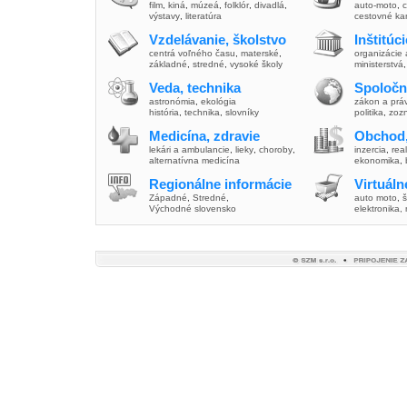
film
,
kiná
,
múzeá
,
folklór
,
divadlá
,
auto-moto
,
c
výstavy
,
literatúra
cestovné ka
Vzdelávanie, školstvo
Inštitúc
centrá voľného času
,
materské
,
organizácie 
základné
,
stredné
,
vysoké školy
ministerstvá
Veda, technika
Spoločn
astronómia
,
ekológia
zákon a prá
história
,
technika
,
slovníky
politika
,
zoz
Medicína, zdravie
Obchod,
lekári a ambulancie
,
lieky
,
choroby
,
inzercia
,
real
alternatívna medicína
ekonomika
,
Regionálne informácie
Virtuál
Západné
,
Stredné
,
auto moto
,
š
Východné slovensko
elektronika,