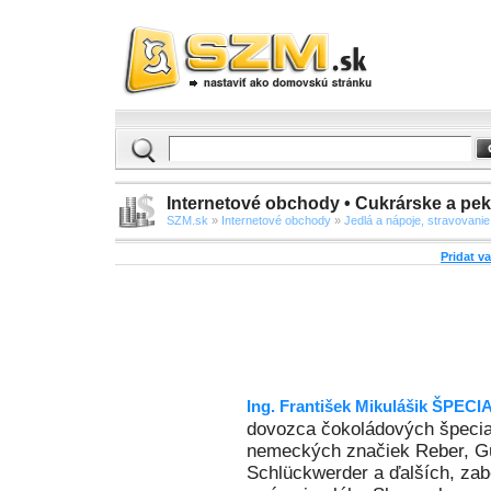
Internetové obchody • Cukrárske a pe
SZM.sk
»
Internetové obchody
»
Jedlá a nápoje, stravovanie
Pridat v
Ing. František Mikulášik ŠPEC
dovozca čokoládových špecial
nemeckých značiek Reber, Gü
Schlückwerder a ďalších, za