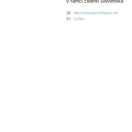
v rámci celého Slovenska
http://www.specialityplus.sk/
Vizitka