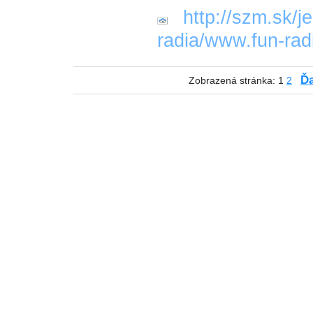
http://szm.sk/je
radia/www.fun-radi
Ďa
Zobrazená stránka: 1
2