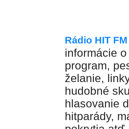
Rádio HIT FM
informácie o 
program, pe
želanie, link
hudobné sku
hlasovanie 
hitparády, 
pokrytia atď.