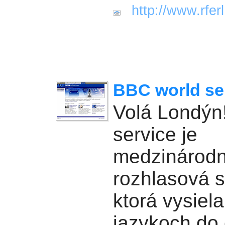
http://www.rferl
BBC world se
Volá Londýn
service je
medzinárod
rozhlasová s
ktorá vysiela
jazykoch do