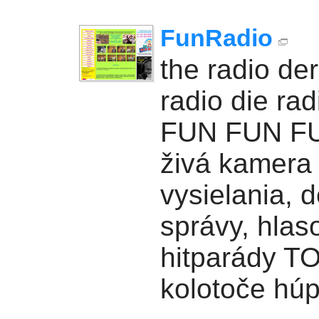
FunRadio
the radio de
radio die ra
FUN FUN F
živá kamera
vysielania, 
správy, hlas
hitparády T
kolotoče hú