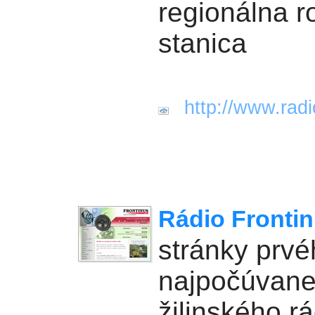
regionálna r
stanica
http://www.rad
Rádio Frontin
stránky prvé
najpočúvane
žilinského rá