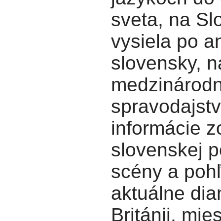
sveta, na S
vysiela po a
slovensky, n
medzinárod
spravodajstv
informácie z
slovenskej po
scény a poh
aktuálne dia
Británii, mie