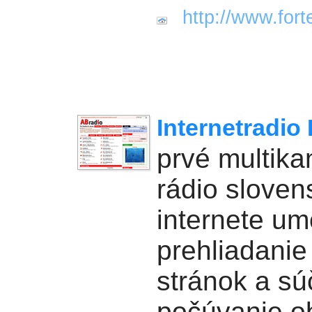
http://www.fort
Internetradio 
prvé multika
rádio slove
internete u
prehliadani
stránok a s
počúvanie o