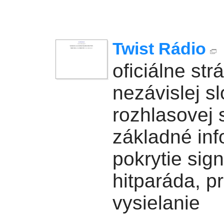
Twist Rádio
oficiálne str
nezávislej s
rozhlasovej 
základné inf
pokrytie sig
hitparáda, p
vysielanie