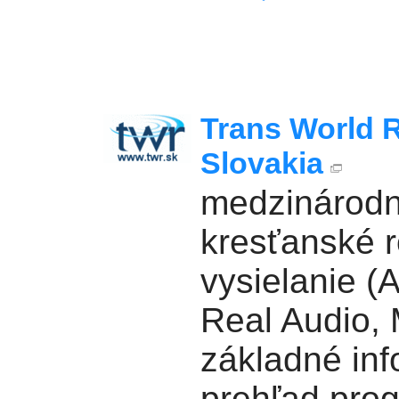
Trans World R
Slovakia
medzinárod
kresťanské 
vysielanie (
Real Audio,
základné inf
prehľad pro