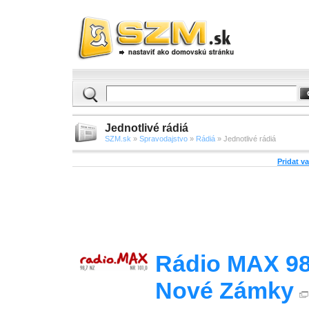
Jednotlivé rádiá
SZM.sk
»
Spravodajstvo
»
Rádiá
» Jednotlivé rádiá
Pridat v
Rádio MAX 98
Nové Zámky