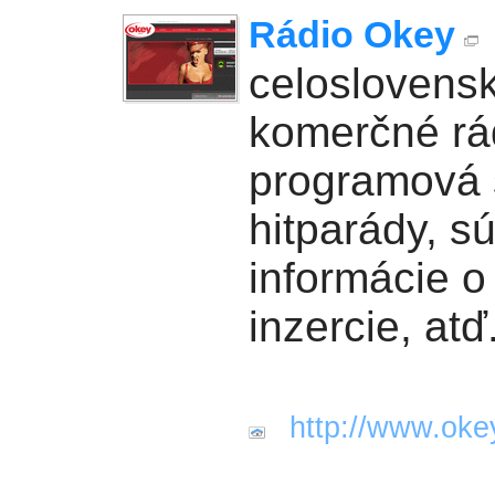
Rádio Okey
celoslovens
komerčné rá
programová š
hitparády, sú
informácie o
inzercie, atď
http://www.oke