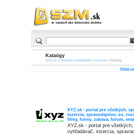
Kataógy
SZM.sk
»
Obchod a podnikanie
»
Inzercia
» Kataógy
Pridat v
XYZ.sk - portal pre všetkých, sp
inzercia, spravodajstvo, eu, zo
filmy, funny, zabava, forum, ema
XYZ.sk - portal pre všetkých,
vyhľadávač, inzercia, spravo