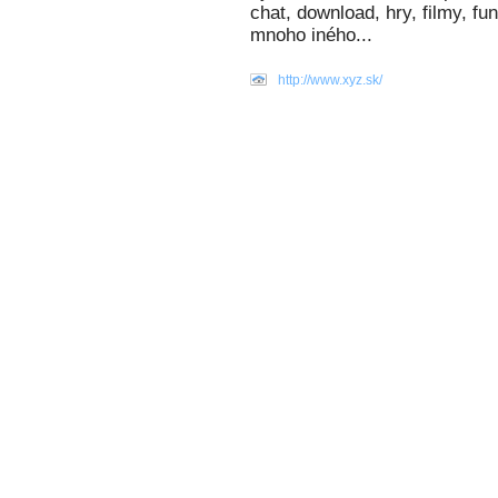
chat, download, hry, filmy, fu
mnoho iného...
http://www.xyz.sk/