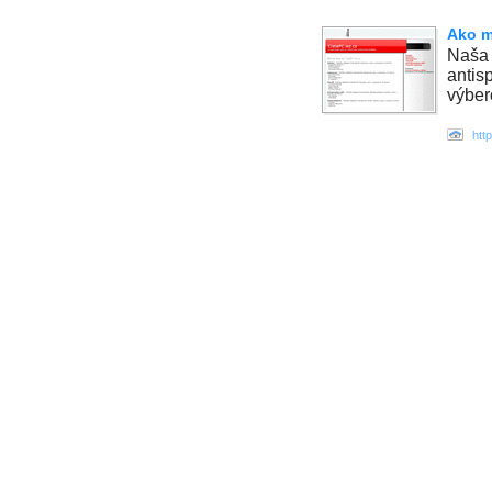
Ako m
Naša 
antis
výber
htt