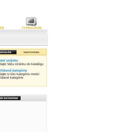
EB
TVPROGRAM
idať stránku
idajte Vašu stránku do katalógu
ľúbená kategória
dajte si túto kategóriu medzi
ľúbené kategórie