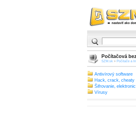
Počítačová be
SZM.sk
»
Počítače a In
Antivírový software
Hack, crack, cheaty
Šifrovanie, elektroni
Vírusy