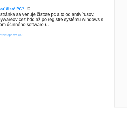
ať čisté PC?
stránka sa venuje čistote pc a to od antivírusov,
pywareov cez hdd až po registre systému windows s
om účinného software-u.
p://cistepc.wz.cz/