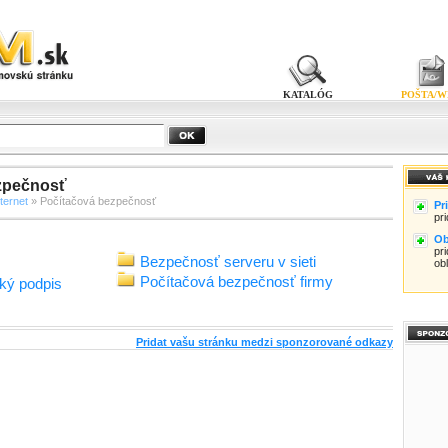
KATALÓG
POŠTA/W
zpečnosť
ternet
» Počítačová bezpečnosť
Pr
pr
Ob
pri
Bezpečnosť serveru v sieti
ob
Počítačová bezpečnosť firmy
cký podpis
Pridat vašu stránku medzi sponzorované odkazy