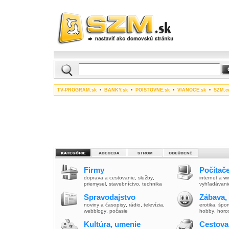
TV-PROGRAM.sk
•
BANKY.sk
•
POISTOVNE.sk
•
VIANOCE.sk
•
SZM.c
Firmy
Počítače
doprava a cestovanie
,
služby
,
internet a 
priemysel
,
stavebníctvo
,
technika
vyhľadávani
Spravodajstvo
Zábava,
noviny a časopisy
,
rádio
,
televízia
,
erotika
,
špor
webblogy
,
počasie
hobby
,
horo
Kultúra, umenie
Cestova