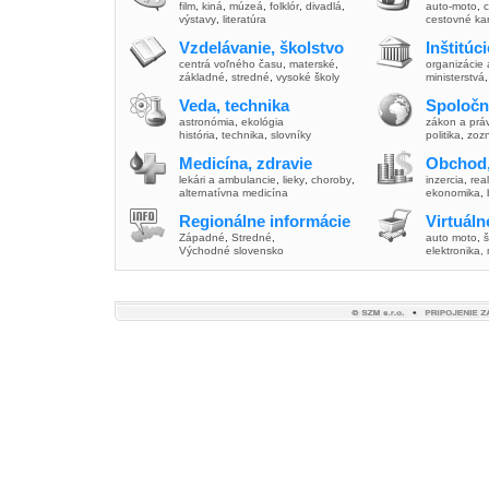
film
,
kiná
,
múzeá
,
folklór
,
divadlá
,
auto-moto
,
c
výstavy
,
literatúra
cestovné ka
Vzdelávanie, školstvo
Inštitúc
centrá voľného času
,
materské
,
organizácie 
základné
,
stredné
,
vysoké školy
ministerstvá
Veda, technika
Spoločn
astronómia
,
ekológia
zákon a prá
história
,
technika
,
slovníky
politika
,
zoz
Medicína, zdravie
Obchod,
lekári a ambulancie
,
lieky
,
choroby
,
inzercia
,
real
alternatívna medicína
ekonomika
,
Regionálne informácie
Virtuál
Západné
,
Stredné
,
auto moto
,
š
Východné slovensko
elektronika,