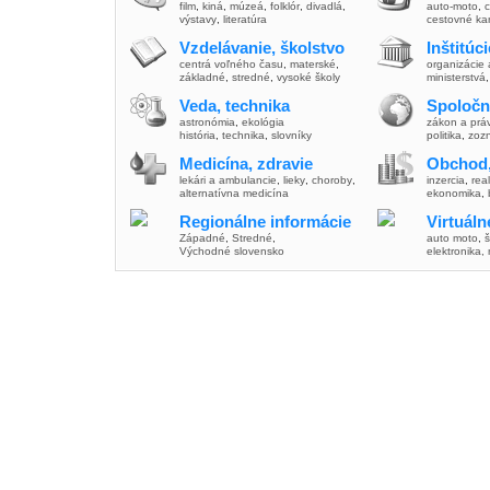
film
,
kiná
,
múzeá
,
folklór
,
divadlá
,
auto-moto
,
c
výstavy
,
literatúra
cestovné ka
Vzdelávanie, školstvo
Inštitúc
centrá voľného času
,
materské
,
organizácie 
základné
,
stredné
,
vysoké školy
ministerstvá
Veda, technika
Spoločn
astronómia
,
ekológia
zákon a prá
história
,
technika
,
slovníky
politika
,
zoz
Medicína, zdravie
Obchod,
lekári a ambulancie
,
lieky
,
choroby
,
inzercia
,
real
alternatívna medicína
ekonomika
,
Regionálne informácie
Virtuál
Západné
,
Stredné
,
auto moto
,
š
Východné slovensko
elektronika,