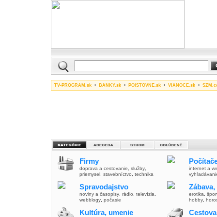
TV-PROGRAM.sk
•
BANKY.sk
•
POISTOVNE.sk
•
VIANOCE.sk
•
SZM.c
Firmy
Počítače
doprava a cestovanie
,
služby
,
internet a 
priemysel
,
stavebníctvo
,
technika
vyhľadávani
Spravodajstvo
Zábava,
noviny a časopisy
,
rádio
,
televízia
,
erotika
,
špor
webblogy
,
počasie
hobby
,
horo
Kultúra, umenie
Cestova