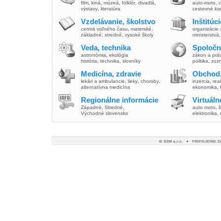
film
,
kiná
,
múzeá
,
folklór
,
divadlá
,
auto-moto
,
c
výstavy
,
literatúra
cestovné ka
Vzdelávanie, školstvo
Inštitúc
centrá voľného času
,
materské
,
organizácie 
základné
,
stredné
,
vysoké školy
ministerstvá
Veda, technika
Spoločn
astronómia
,
ekológia
zákon a prá
história
,
technika
,
slovníky
politika
,
zoz
Medicína, zdravie
Obchod,
lekári a ambulancie
,
lieky
,
choroby
,
inzercia
,
real
alternatívna medicína
ekonomika
,
Regionálne informácie
Virtuál
Západné
,
Stredné
,
auto moto
,
š
Východné slovensko
elektronika,