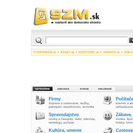
TV-PROGRAM.sk
•
BANKY.sk
•
POISTOVNE.sk
•
VIANOCE.sk
•
SZM.c
Firmy
Počítače
doprava a cestovanie
,
služby
,
internet a 
priemysel
,
stavebníctvo
,
technika
vyhľadávani
Spravodajstvo
Zábava,
noviny a časopisy
,
rádio
,
televízia
,
erotika
,
špor
webblogy
,
počasie
hobby
,
horo
Kultúra, umenie
Cestova