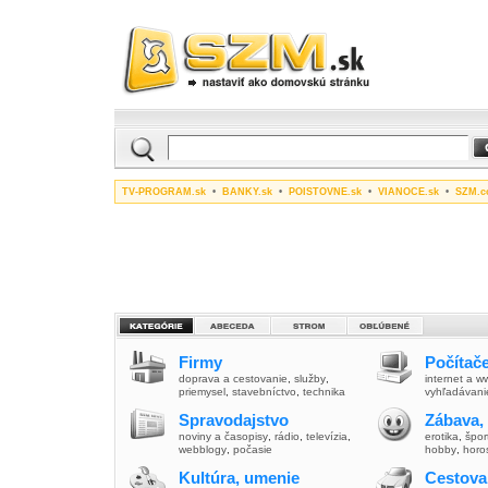
TV-PROGRAM.sk
•
BANKY.sk
•
POISTOVNE.sk
•
VIANOCE.sk
•
SZM.c
Firmy
Počítače
doprava a cestovanie
,
služby
,
internet a 
priemysel
,
stavebníctvo
,
technika
vyhľadávani
Spravodajstvo
Zábava,
noviny a časopisy
,
rádio
,
televízia
,
erotika
,
špor
webblogy
,
počasie
hobby
,
horo
Kultúra, umenie
Cestova