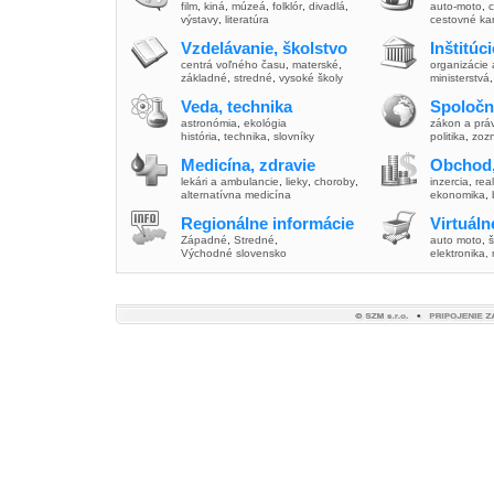
film
,
kiná
,
múzeá
,
folklór
,
divadlá
,
auto-moto
,
c
výstavy
,
literatúra
cestovné ka
Vzdelávanie, školstvo
Inštitúc
centrá voľného času
,
materské
,
organizácie 
základné
,
stredné
,
vysoké školy
ministerstvá
Veda, technika
Spoločn
astronómia
,
ekológia
zákon a prá
história
,
technika
,
slovníky
politika
,
zoz
Medicína, zdravie
Obchod,
lekári a ambulancie
,
lieky
,
choroby
,
inzercia
,
real
alternatívna medicína
ekonomika
,
Regionálne informácie
Virtuál
Západné
,
Stredné
,
auto moto
,
š
Východné slovensko
elektronika,