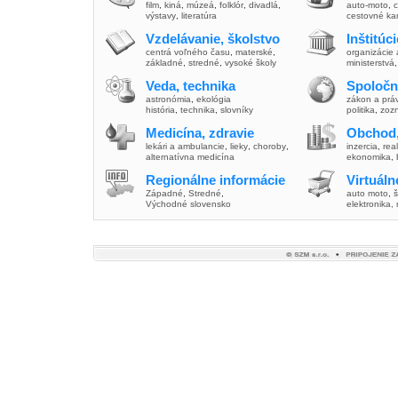
film
,
kiná
,
múzeá
,
folklór
,
divadlá
,
auto-moto
,
c
výstavy
,
literatúra
cestovné ka
Vzdelávanie, školstvo
Inštitúc
centrá voľného času
,
materské
,
organizácie 
základné
,
stredné
,
vysoké školy
ministerstvá
Veda, technika
Spoločn
astronómia
,
ekológia
zákon a prá
história
,
technika
,
slovníky
politika
,
zoz
Medicína, zdravie
Obchod,
lekári a ambulancie
,
lieky
,
choroby
,
inzercia
,
real
alternatívna medicína
ekonomika
,
Regionálne informácie
Virtuál
Západné
,
Stredné
,
auto moto
,
š
Východné slovensko
elektronika,