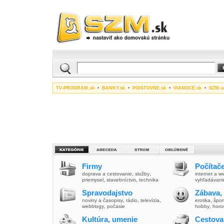
TV-PROGRAM.sk
•
BANKY.sk
•
POISTOVNE.sk
•
VIANOCE.sk
•
SZM.c
Firmy
Počítače
doprava a cestovanie
,
služby
,
internet a 
priemysel
,
stavebníctvo
,
technika
vyhľadávani
Spravodajstvo
Zábava,
noviny a časopisy
,
rádio
,
televízia
,
erotika
,
špor
webblogy
,
počasie
hobby
,
horo
Kultúra, umenie
Cestova