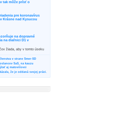
 tak môže prísť o
riadenia pre koronavírus
j v Krásne nad Kysucou
ozorňuje na dopravné
 na diaľnici D1 v
ičov žiada, aby v tomto úseku
ornosť, prípadne podľa
žili iné trasy.]]>
 členstva v strane Smer-SD
poslancov SaS, na kauzu
tať aj matovičovci
ázala, že je oddaná svojej práci.
svoju svadbu
rozí Bánovčanovi, ktorý dlhodobo
žuje za dobré, že sa veľa diskutuje
neho prokurátora
vala vládnych politikov, aby
ré žiadali od svojich oponentov
Slovensku? Cestujte so ZSSK