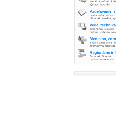
film
,
kiná
,
múzeá
,
folk
výstavy
,
literatúra
Vzdelávanie, š
centrá voľného času
,
základné
,
stredné
,
vy
Veda, technika
astronómia
,
ekológia
história
,
technika
,
slo
Medicína, zdra
lekári a ambulancie
,
l
alternatívna medicína
Regionálne in
Západné
,
Stredné
,
Východné slovensko