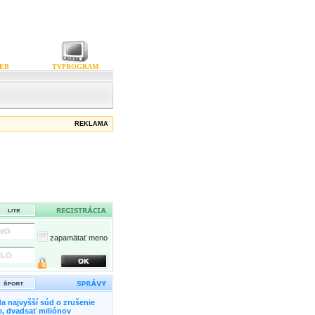
EB
TVPROGRAM
REKLAMA
zapamätať meno
a najvyšší súd o zrušenie
, dvadsať miliónov