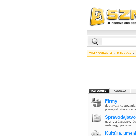
TV-PROGRAM.sk
•
BANKY.sk
•
Firmy
doprava a cestovanie
priemysel
,
stavebníct
Spravodajstvo
noviny a časopisy
,
rád
webblogy
,
počasie
Kultúra, umen