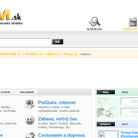
KATALÓG
POŠTA/W
POISTOVNE.sk
•
VIANOCE.sk
•
SZM.com
•
Platon.sk
reklama
Počítače, internet
,
služby
,
internet a www
,
e-mail
,
vo
,
technika
vyhľadávanie
,
tvorba stránok
Zábava, voľný čas
io
,
televízia
,
erotika
,
šport
,
hudba
,
diskusie
,
hobby
,
horoskopy
,
hry
Trump žiad
ie
Cestovanie a doprava
Obamacare