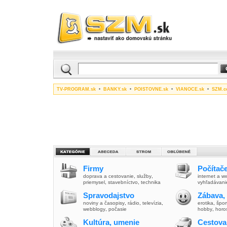
TV-PROGRAM.sk
•
BANKY.sk
•
POISTOVNE.sk
•
VIANOCE.sk
•
SZM.c
Firmy
Počítače
doprava a cestovanie
,
služby
,
internet a 
priemysel
,
stavebníctvo
,
technika
vyhľadávani
Spravodajstvo
Zábava,
noviny a časopisy
,
rádio
,
televízia
,
erotika
,
špor
webblogy
,
počasie
hobby
,
horo
Kultúra, umenie
Cestova