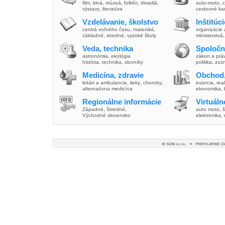
film
,
kiná
,
múzeá
,
folklór
,
divadlá
,
auto-moto
,
c
výstavy
,
literatúra
cestovné ka
Vzdelávanie, školstvo
Inštitúc
centrá voľného času
,
materské
,
organizácie 
základné
,
stredné
,
vysoké školy
ministerstvá
Veda, technika
Spoločn
astronómia
,
ekológia
zákon a prá
história
,
technika
,
slovníky
politika
,
zoz
Medicína, zdravie
Obchod,
lekári a ambulancie
,
lieky
,
choroby
,
inzercia
,
real
alternatívna medicína
ekonomika
,
Regionálne informácie
Virtuál
Západné
,
Stredné
,
auto moto
,
š
Východné slovensko
elektronika,