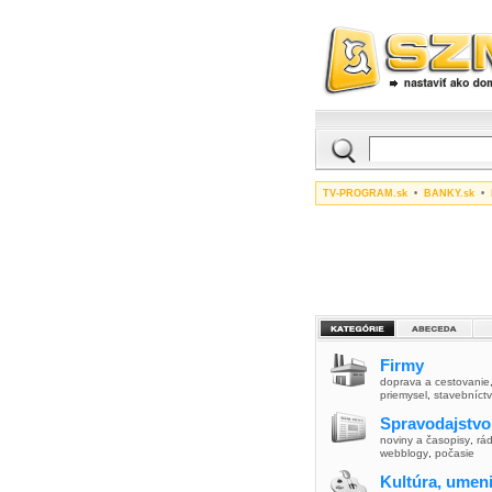
TV-PROGRAM.sk
•
BANKY.sk
•
Firmy
doprava a cestovanie
priemysel
,
stavebníct
Spravodajstvo
noviny a časopisy
,
rád
webblogy
,
počasie
Kultúra, umen