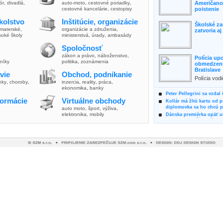
lór
,
divadlá
,
auto-moto
,
cestovné poriadky
,
Američanov
cestovné kancelárie
,
cestopisy
poistenie
kolstvo
Inštitúcie, organizácie
Školské za
materské
,
organizácie a združenia
,
zatvoria a
soké školy
ministerstvá
,
úrady
,
ambasády
Spoločnosť
zákon a právo
,
náboženstvo
,
Polícia up
vníky
politika
,
zoznámenia
obmedzenia
Bratislave
vie
Obchod, podnikanie
Polícia vod
ieky
,
choroby
,
inzercia
,
reality
,
práca
,
zvýšili poz
ekonomika
,
banky
možnosti vyu
Peter Pellegrini sa vzdal
formácie
Virtuálne obchody
Kollár má žltú kartu od 
diplomovka sa ho chcú pý
auto moto
,
šport, výživa
,
elektronika, mobily
Dánska premiérka opäť uk
Pre summit EÚ odložila 
Osem rokov za mrežami h
týral vlastnú matku
Ministerka Kolíková pova
o výbere nového generál
Prezidentka Čaputová vyz
dodržiavali princípy, kto
Plánujete dovolenku na 
výhodne a ekologicky