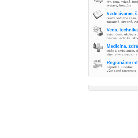
film
,
kiná
,
múzeá
,
folk
výstavy
,
literatúra
Vzdelávanie, š
centrá voľného času
,
základné
,
stredné
,
vy
Veda, technika
astronómia
,
ekológia
história
,
technika
,
slo
Medicína, zdra
lekári a ambulancie
,
l
alternatívna medicína
Regionálne in
Západné
,
Stredné
,
Východné slovensko