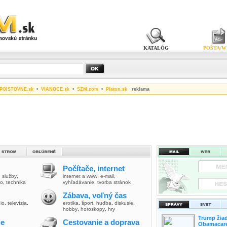
KATALÓG
POŠTA/W
POISTOVNE.sk
•
VIANOCE.sk
•
SZM.com
•
Platon.sk
reklama
Počítače, internet
,
služby
,
internet a www
,
e-mail
,
vo
,
technika
vyhľadávanie
,
tvorba stránok
Zábava, voľný čas
io
,
televízia
,
erotika
,
šport
,
hudba
,
diskusie
,
hobby
,
horoskopy
,
hry
Trump žiad
ie
Cestovanie a doprava
Obamacare