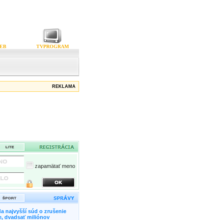
EB
TVPROGRAM
REKLAMA
zapamätať meno
a najvyšší súd o zrušenie
, dvadsať miliónov