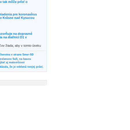
 tak môže prísť o
riadenia pre koronavírus
j v Krásne nad Kysucou
ozorňuje na dopravné
 na diaľnici D1 v
ičov žiada, aby v tomto úseku
ornosť, prípadne podľa
žili iné trasy.]]>
 členstva v strane Smer-SD
poslancov SaS, na kauzu
tať aj matovičovci
ázala, že je oddaná svojej práci.
svoju svadbu
rozí Bánovčanovi, ktorý dlhodobo
žuje za dobré, že sa veľa diskutuje
neho prokurátora
vala vládnych politikov, aby
ré žiadali od svojich oponentov
Slovensku? Cestujte so ZSSK